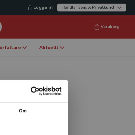
Logga in
Handlar som:
Privatkund
Varukorg
örfattare
Aktuellt
Om