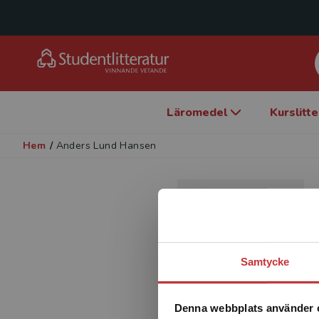
Läromedel
Kurslitt
Hem
/
Anders Lund Hansen
Samtycke
Denna webbplats använder 