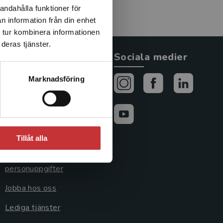
andahålla funktioner för
n information från din enhet
 tur kombinera informationen
deras tjänster.
Allmänna länkar
Sociala medier
Om oss
Marknadsföring
Avtal och rättigheter
Cookies
Cookieinställningar
Tillåt alla
GDPR och
personuppgifter
Jobba hos oss
Lediga tjänster