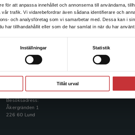
e för att anpassa innehållet och annonserna till användarna, tillh
Det verkar som att du besöker studentlitteratur.se via en
vår trafik. Vi vidarebefordrar även sådana identifierare och anna
enhet utanför Sverige. Vi erbjuder inte leveranser utanför
nnons- och analysföretag som vi samarbetar med. Dessa kan i sin
Sverige. För att kunna slutföra ett köp måste
har tillhandahållit eller som de har samlat in när du har använt 
leveransadressen vara i Sverige.
Läs mer
Kontakta oss
Kundservice
Kontakta kundservice
Kontakta oss
Kontakta kundservice
Inställningar
Statistik
046-31 20 00
046-31 21 00
Postadress:
Frågor och svar
Stäng
Box 141
Köpvillkor
Tillåt urval
221 00 Lund
Systemkrav
Besöksadress:
Åkergränden 1