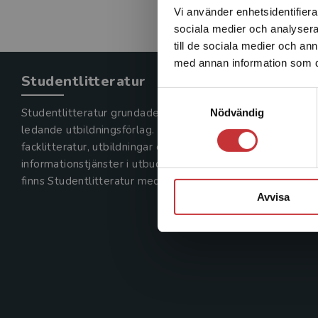
Vi använder enhetsidentifierar
sociala medier och analysera 
till de sociala medier och a
med annan information som du 
Studentlitteratur
Samtyckesval
Nödvändig
Studentlitteratur grundades 1963 och är idag Sveriges
ledande utbildningsförlag. Med läromedel, kurslitteratur,
facklitteratur, utbildningar och digitala
informationstjänster i utbudet,
finns Studentlitteratur med längs hela kunskapsresan.
Avvisa