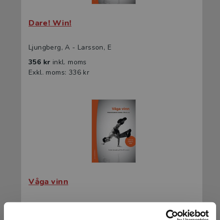
Dare! Win!
Ljungberg, A - Larsson, E
356 kr
inkl. moms
Exkl. moms: 336 kr
Våga vinn
Ljungberg, A - Larsson, E