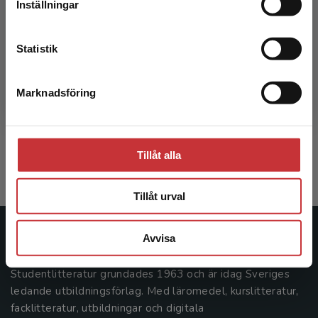
Inställningar
Kontakta kundservice
Statistik
Processbaserad verksamhetsutveckling
Marknadsföring
Stäng
Ljungberg, A - Larsson, E
251 kr
inkl. moms
Tillåt alla
Exkl. moms: 237 kr
Tillåt urval
Avvisa
Studentlitteratur
Studentlitteratur grundades 1963 och är idag Sveriges
ledande utbildningsförlag. Med läromedel, kurslitteratur,
facklitteratur, utbildningar och digitala