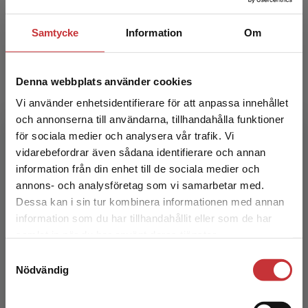
324 kr
inkl. moms
Exkl. moms: 306 kr
Samtycke
Information
Om
Denna webbplats använder cookies
Vi använder enhetsidentifierare för att anpassa innehållet
och annonserna till användarna, tillhandahålla funktioner
för sociala medier och analysera vår trafik. Vi
Begränsad fraktregion
vidarebefordrar även sådana identifierare och annan
Processbaserad verksamhetsutveckling
information från din enhet till de sociala medier och
annons- och analysföretag som vi samarbetar med.
Dessa kan i sin tur kombinera informationen med annan
Ljungberg, A - Larsson, E
information som du har tillhandahållit eller som de har
407 kr
inkl. moms
Det verkar som att du besöker
samlat in när du har använt deras tjänster.
Exkl. moms: 384 kr
studentlitteratur.se via en enhet utanför Sverige.
Samtyckesval
Vi erbjuder inte leveranser utanför Sverige. För
Nödvändig
att kunna slutföra ett köp måste
leveransadressen vara i Sverige.
Läs mer