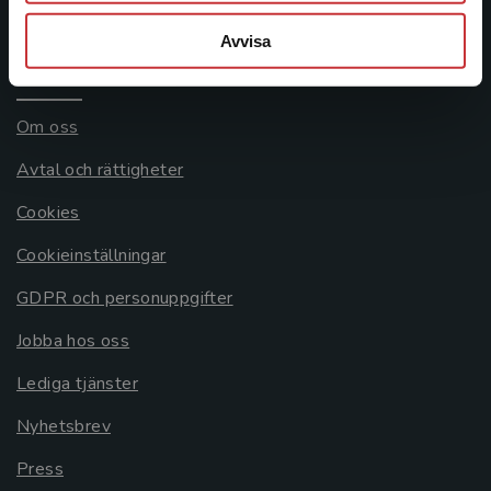
Systemkrav
Avvisa
Allmänna länkar
Om oss
Avtal och rättigheter
Cookies
Cookieinställningar
GDPR och personuppgifter
Jobba hos oss
Lediga tjänster
Nyhetsbrev
Press