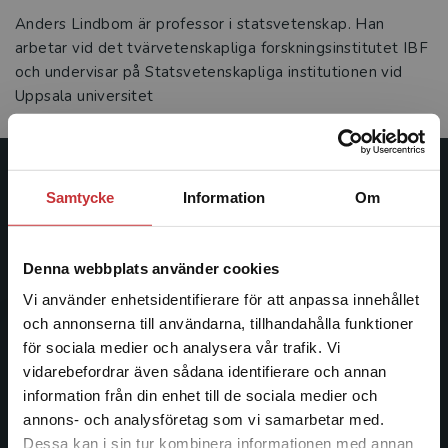
Anders Lindbom är professor i statsvetenskap. Han
arbetar vid det tvärvetenskapliga forskningsinstitutet IBF
och undervisar på Statsvetenskapliga institutionen vid
Uppsala universitet
Studentlitteratur
Samtycke
Information
Om
Studentlitteratur grundades 1963 och är idag Sveriges
ledande utbildningsförlag. Med läromedel, kurslitteratur,
Denna webbplats använder cookies
facklitteratur, utbildningar och digitala
Vi använder enhetsidentifierare för att anpassa innehållet
informationstjänster i utbudet, finns Studentlitteratur med
och annonserna till användarna, tillhandahålla funktioner
längs hela kunskapsresan.
för sociala medier och analysera vår trafik. Vi
Begränsad fraktregion
vidarebefordrar även sådana identifierare och annan
Kontakta oss
information från din enhet till de sociala medier och
annons- och analysföretag som vi samarbetar med.
Kontakta oss
Dessa kan i sin tur kombinera informationen med annan