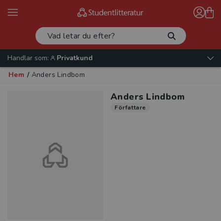
Handlar som:
Privatkund
Hem
/
Anders Lindbom
Anders Lindbom
Författare