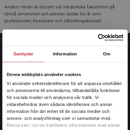
Anders Hedin är docent vid medicinska fakulteten på
Umeå universitet och arbetar sedan tio år som
professionell föreläsare och utbildningskonsult.
Studentlitteratur
Samtycke
Information
Om
Studentlitteratur grundades 1963 och är idag Sveriges
ledande utbildningsförlag. Med läromedel, kurslitteratur,
Denna webbplats använder cookies
facklitteratur, utbildningar och digitala
informationstjänster i utbudet, finns Studentlitteratur med
Vi använder enhetsidentifierare för att anpassa innehållet
längs hela kunskapsresan.
och annonserna till användarna, tillhandahålla funktioner
för sociala medier och analysera vår trafik. Vi
Begränsad fraktregion
vidarebefordrar även sådana identifierare och annan
Kontakta oss
information från din enhet till de sociala medier och
Kontakta oss
annons- och analysföretag som vi samarbetar med.
Dessa kan i sin tur kombinera informationen med annan