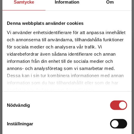
Samtycke
Information
Om
Denna webbplats använder cookies
Vi använder enhetsidentifierare för att anpassa innehållet
och annonserna till användarna, tillhandahålla funktioner
för sociala medier och analysera vår trafik. Vi
Pedagogikens idéhistoria
Begränsad fraktregion
vidarebefordrar även sådana identifierare och annan
information från din enhet till de sociala medier och
Burman, Anders
annons- och analysföretag som vi samarbetar med.
259 kr
inkl. moms
Dessa kan i sin tur kombinera informationen med annan
Exkl. moms: 244 kr
information som du har tillhandahållit eller som de har
Det verkar som att du besöker
samlat in när du har använt deras tjänster.
studentlitteratur.se via en enhet utanför Sverige.
Samtyckesval
Vi erbjuder inte leveranser utanför Sverige. För
Nödvändig
att kunna slutföra ett köp måste
leveransadressen vara i Sverige.
Läs mer
Inställningar
Kontakta kundservice