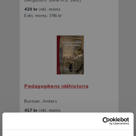
Bengtsson, Stina m.fl. (red.)
420 kr
inkl. moms
Exkl. moms: 396 kr
Pedagogikens idéhistoria
Burman, Anders
417 kr
inkl. moms
Exkl. moms: 393 kr