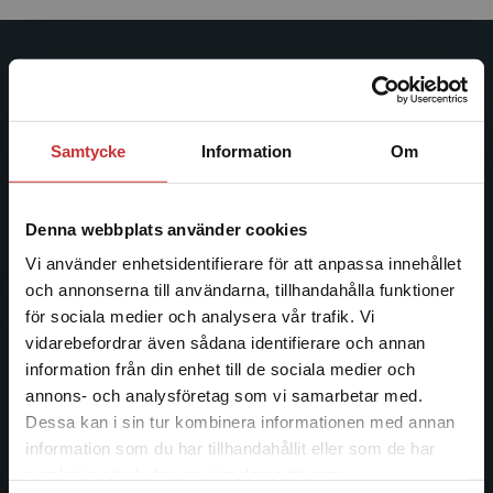
Studentlitteratur
Studentlitteratur grundades 1963 och är idag Sveriges
ledande utbildningsförlag. Med läromedel, kurslitteratur,
Samtycke
Information
Om
facklitteratur, utbildningar och digitala
informationstjänster i utbudet, finns Studentlitteratur med
Denna webbplats använder cookies
längs hela kunskapsresan.
Vi använder enhetsidentifierare för att anpassa innehållet
och annonserna till användarna, tillhandahålla funktioner
Kontakta oss
för sociala medier och analysera vår trafik. Vi
Begränsad fraktregion
Kontakta oss
vidarebefordrar även sådana identifierare och annan
information från din enhet till de sociala medier och
046-31 20 00
annons- och analysföretag som vi samarbetar med.
Dessa kan i sin tur kombinera informationen med annan
Postadress:
information som du har tillhandahållit eller som de har
Box 141
Det verkar som att du besöker
samlat in när du har använt deras tjänster.
221 00 Lund
studentlitteratur.se via en enhet utanför Sverige.