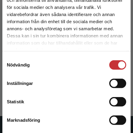
för sociala medier och analysera vår trafik. Vi
Begränsad fraktregion
vidarebefordrar även sådana identifierare och annan
information från din enhet till de sociala medier och
annons- och analysföretag som vi samarbetar med.
Dessa kan i sin tur kombinera informationen med annan
information som du har tillhandahållit eller som de har
Det verkar som att du besöker
samlat in när du har använt deras tjänster.
studentlitteratur.se via en enhet utanför Sverige.
Samtyckesval
Vi erbjuder inte leveranser utanför Sverige. För
Nödvändig
Råd om projekt
att kunna slutföra ett köp måste
leveransadressen vara i Sverige.
Läs mer
Marcusson, Leif m.fl.
Inställningar
268 kr
inkl. moms
Kontakta kundservice
Exkl. moms: 253 kr
Statistik
Marknadsföring
Stäng
Studentlitteratur