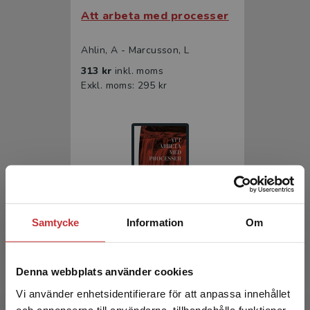
Att arbeta med processer
Ahlin, A - Marcusson, L
313 kr
inkl. moms
Exkl. moms: 295 kr
Samtycke
Information
Om
Att arbeta med processer
Denna webbplats använder cookies
Ahlin, A - Marcusson, L
Vi använder enhetsidentifierare för att anpassa innehållet
194 kr
inkl. moms
Exkl. moms: 183 kr
och annonserna till användarna, tillhandahålla funktioner