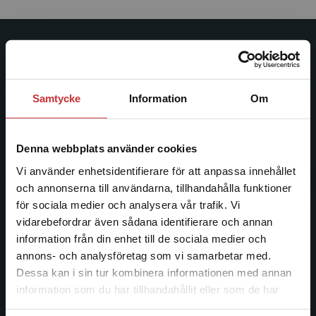
Studentlitteratur
Studentlitteratur grundades 1963 och är idag Sveriges
Samtycke
Information
Om
ledande utbildningsförlag. Med läromedel, kurslitteratur,
facklitteratur, utbildningar och digitala
informationstjänster i utbudet, finns Studentlitteratur med
Denna webbplats använder cookies
längs hela kunskapsresan.
Vi använder enhetsidentifierare för att anpassa innehållet
och annonserna till användarna, tillhandahålla funktioner
Kontakta oss
för sociala medier och analysera vår trafik. Vi
Begränsad fraktregion
vidarebefordrar även sådana identifierare och annan
Kontakta oss
information från din enhet till de sociala medier och
046-31 20 00
annons- och analysföretag som vi samarbetar med.
Dessa kan i sin tur kombinera informationen med annan
Postadress:
information som du har tillhandahållit eller som de har
Det verkar som att du besöker
Box 141
samlat in när du har använt deras tjänster.
studentlitteratur.se via en enhet utanför Sverige.