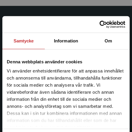
Studentlitteratur
Studentlitteratur grundades 1963 och är idag Sveriges
Samtycke
Information
Om
ledande utbildningsförlag. Med läromedel, kurslitteratur,
facklitteratur, utbildningar och digitala
informationstjänster i utbudet, finns Studentlitteratur med
Denna webbplats använder cookies
längs hela kunskapsresan.
Vi använder enhetsidentifierare för att anpassa innehållet
och annonserna till användarna, tillhandahålla funktioner
Kontakta oss
för sociala medier och analysera vår trafik. Vi
Begränsad fraktregion
Kontakta oss
vidarebefordrar även sådana identifierare och annan
information från din enhet till de sociala medier och
046-31 20 00
annons- och analysföretag som vi samarbetar med.
Dessa kan i sin tur kombinera informationen med annan
Postadress:
information som du har tillhandahållit eller som de har
Box 141
Det verkar som att du besöker
samlat in när du har använt deras tjänster.
221 00 Lund
studentlitteratur.se via en enhet utanför Sverige.