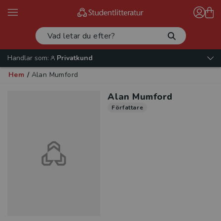
Handlar som:
Privatkund
Hem
/
Alan Mumford
Alan Mumford
Författare