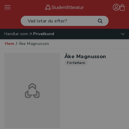
Handlar som:
Privatkund
Hem
/
Åke Magnusson
Åke Magnusson
Författare