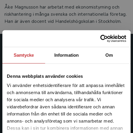
Åke Magnusson har arbetat med ekonomistyrning och
riskhantering i många svenska och internationella företag.
Han är även docent vid Handelshögskolan i Stockholm.
Studentlitteratur
Samtycke
Information
Om
Studentlitteratur grundades 1963 och är idag Sveriges
ledande utbildningsförlag. Med läromedel, kurslitteratur,
Denna webbplats använder cookies
facklitteratur, utbildningar och digitala
informationstjänster i utbudet, finns Studentlitteratur med
Vi använder enhetsidentifierare för att anpassa innehållet
längs hela kunskapsresan.
och annonserna till användarna, tillhandahålla funktioner
för sociala medier och analysera vår trafik. Vi
Begränsad fraktregion
vidarebefordrar även sådana identifierare och annan
Kontakta oss
information från din enhet till de sociala medier och
Kontakta oss
annons- och analysföretag som vi samarbetar med.
Dessa kan i sin tur kombinera informationen med annan