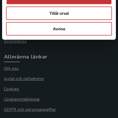
Kontakta kundservice
046-31 21 00
Tillåt urval
Frågor och svar
Avvisa
Köpvillkor
Systemkrav
Allmänna länkar
Om oss
Avtal och rättigheter
Cookies
Cookieinställningar
GDPR och personuppgifter