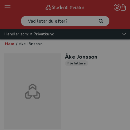
Handlar som:
Privatkund
Hem
/
Åke Jönsson
Åke Jönsson
Författare