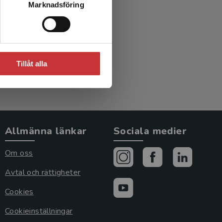
Marknadsföring
Tillåt alla
Allmänna länkar
Sociala medier
Om oss
Avtal och rättigheter
Cookies
Cookieinställningar