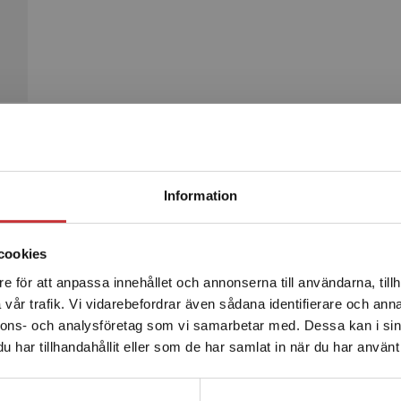
Begränsad fraktregion
Produkter
Information
cookies
e för att anpassa innehållet och annonserna till användarna, tillh
Det verkar som att du besöker studentlitteratur.se via en
vår trafik. Vi vidarebefordrar även sådana identifierare och anna
enhet utanför Sverige. Vi erbjuder inte leveranser utanför
nnons- och analysföretag som vi samarbetar med. Dessa kan i sin
Sverige. För att kunna slutföra ett köp måste
har tillhandahållit eller som de har samlat in när du har använt 
leveransadressen vara i Sverige.
Läs mer
Kontakta kundservice