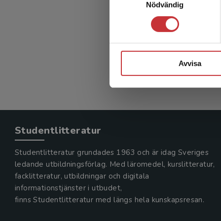
Nödvändig
Avvisa
Studentlitteratur
Studentlitteratur grundades 1963 och är idag Sveriges
ledande utbildningsförlag. Med läromedel, kurslitteratur,
facklitteratur, utbildningar och digitala
informationstjänster i utbudet,
finns Studentlitteratur med längs hela kunskapsresan.