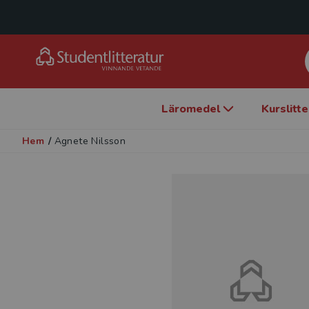
Läromedel
Kurslitt
Hem
/
Agnete Nilsson