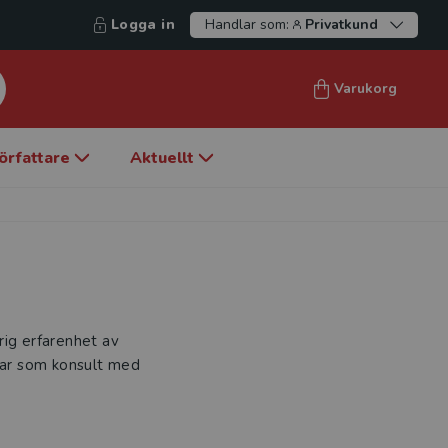
Logga in
Handlar som:
Privatkund
Varukorg
örfattare
Aktuellt
rig erfarenhet av
etar som konsult med