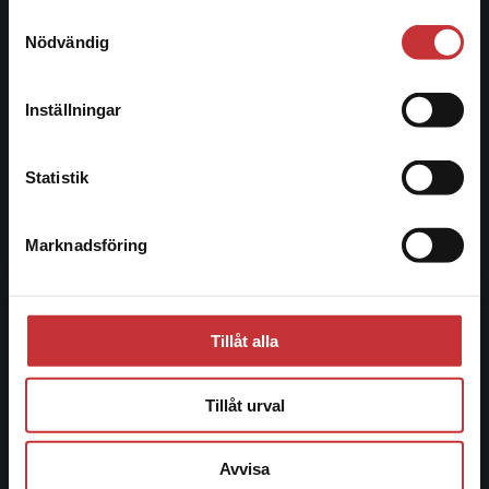
221 00 Lund
Samtyckesval
Vi erbjuder inte leveranser utanför Sverige. För
Nödvändig
Besöksadress:
att kunna slutföra ett köp måste
Åkergränden 1
leveransadressen vara i Sverige.
Läs mer
Inställningar
Kontakta kundservice
Kundservice
Statistik
Kontakta kundservice
Marknadsföring
Stäng
046-31 21 00
Frågor och svar
Köpvillkor
Tillåt alla
Systemkrav
Tillåt urval
Allmänna länkar
Avvisa