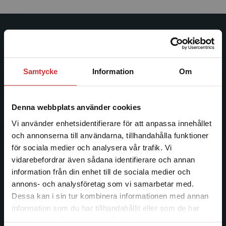
Studentlitteratur
Studentlitteratur grundades 1963 och är idag Sveriges
Samtycke
Information
Om
ledande utbildningsförlag. Med läromedel, kurslitteratur,
facklitteratur, utbildningar och digitala
informationstjänster i utbudet, finns Studentlitteratur med
Denna webbplats använder cookies
längs hela kunskapsresan.
Vi använder enhetsidentifierare för att anpassa innehållet
och annonserna till användarna, tillhandahålla funktioner
Kontakta oss
för sociala medier och analysera vår trafik. Vi
Begränsad fraktregion
vidarebefordrar även sådana identifierare och annan
Kontakta oss
information från din enhet till de sociala medier och
046-31 20 00
annons- och analysföretag som vi samarbetar med.
Dessa kan i sin tur kombinera informationen med annan
Postadress:
information som du har tillhandahållit eller som de har
Box 141
Det verkar som att du besöker
samlat in när du har använt deras tjänster.
studentlitteratur.se via en enhet utanför Sverige.