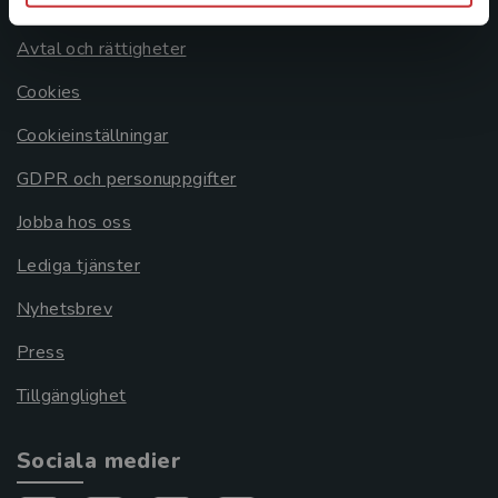
Om oss
Avtal och rättigheter
Cookies
Cookieinställningar
GDPR och personuppgifter
Jobba hos oss
Lediga tjänster
Nyhetsbrev
Press
Tillgänglighet
Sociala medier