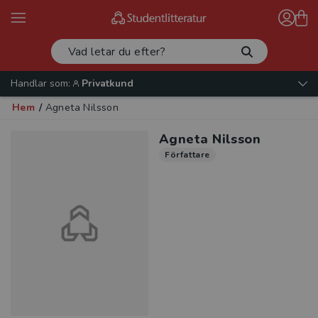
Handlar som:
Privatkund
Hem
/
Agneta Nilsson
Agneta Nilsson
Författare