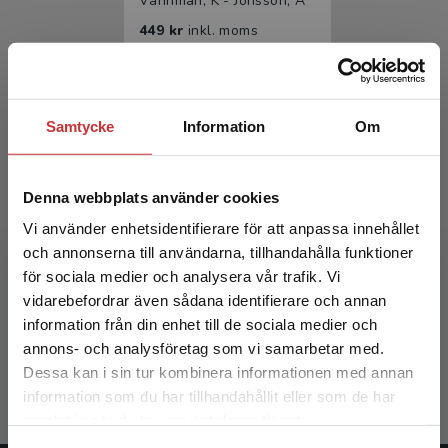
Vännman, K - Jonsson, A
449 kr
inkl. moms
Exkl. moms: 424 kr
Samtycke
Information
Om
Denna webbplats använder cookies
Vi använder enhetsidentifierare för att anpassa innehållet
och annonserna till användarna, tillhandahålla funktioner
Matematisk statistik
för sociala medier och analysera vår trafik. Vi
Begränsad fraktregion
vidarebefordrar även sådana identifierare och annan
Vännman, K - Jonsson, A
information från din enhet till de sociala medier och
annons- och analysföretag som vi samarbetar med.
281 kr
inkl. moms
Dessa kan i sin tur kombinera informationen med annan
Exkl. moms: 265 kr
information som du har tillhandahållit eller som de har
Det verkar som att du besöker
samlat in när du har använt deras tjänster.
studentlitteratur.se via en enhet utanför Sverige.