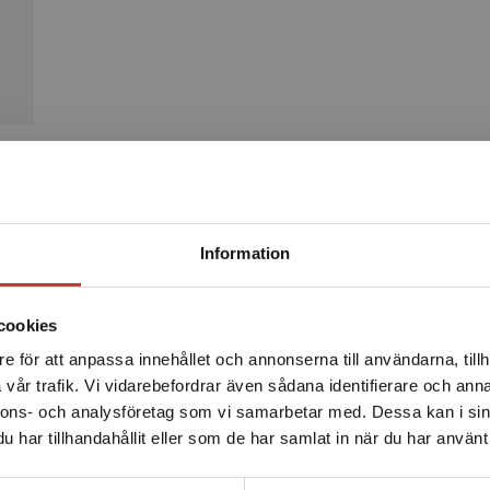
Produkter
Begränsad fraktregion
Information
cookies
e för att anpassa innehållet och annonserna till användarna, tillh
Det verkar som att du besöker studentlitteratur.se via en
vår trafik. Vi vidarebefordrar även sådana identifierare och anna
enhet utanför Sverige. Vi erbjuder inte leveranser utanför
nnons- och analysföretag som vi samarbetar med. Dessa kan i sin
Sverige. För att kunna slutföra ett köp måste
har tillhandahållit eller som de har samlat in när du har använt 
leveransadressen vara i Sverige.
Läs mer