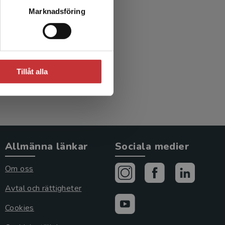
d för
Marknadsföring
l
Tillåt alla
Allmänna länkar
Sociala medier
Om oss
Avtal och rättigheter
Cookies