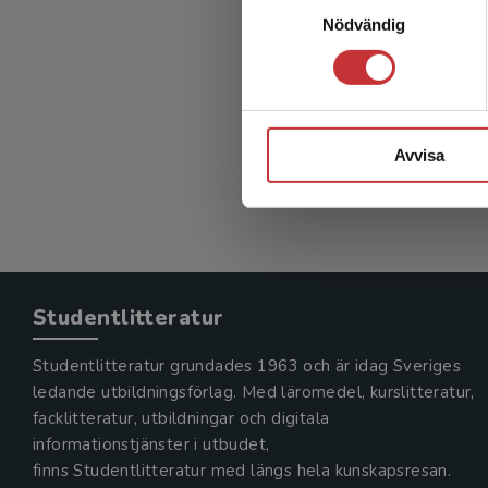
Vete
Nödvändig
Larsson, 
248 kr
in
Avvisa
Exkl. mom
Studentlitteratur
Studentlitteratur grundades 1963 och är idag Sveriges
ledande utbildningsförlag. Med läromedel, kurslitteratur,
facklitteratur, utbildningar och digitala
informationstjänster i utbudet,
finns Studentlitteratur med längs hela kunskapsresan.