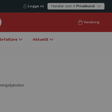
Logga in
Handlar som:
Privatkund
Varukorg
örfattare
Aktuellt
dningstjänsten