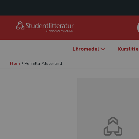
Läromedel
Kurslitt
Hem
/
Pernilla Alsterlind