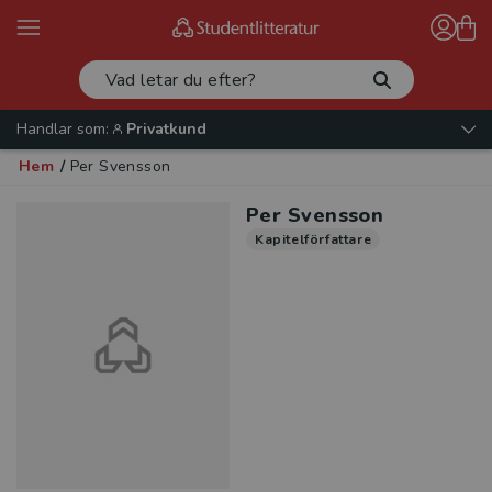
Handlar som:
Privatkund
Hem
/
Per Svensson
Per Svensson
Kapitelförfattare