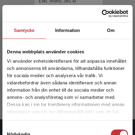
Exkl. moms: 381 kr
Samtycke
Information
Om
Denna webbplats använder cookies
Vi använder enhetsidentifierare för att anpassa innehållet
Rehabiliteringsmedicin
och annonserna till användarna, tillhandahålla funktioner
för sociala medier och analysera vår trafik. Vi
Begränsad fraktregion
vidarebefordrar även sådana identifierare och annan
Borg, Jörgen m.fl. (red.)
information från din enhet till de sociala medier och
633 kr
inkl. moms
annons- och analysföretag som vi samarbetar med.
Exkl. moms: 597 kr
Dessa kan i sin tur kombinera informationen med annan
information som du har tillhandahållit eller som de har
Det verkar som att du besöker
samlat in när du har använt deras tjänster.
studentlitteratur.se via en enhet utanför Sverige.
Samtyckesval
Vi erbjuder inte leveranser utanför Sverige. För
Studentlitteratur
Nödvändig