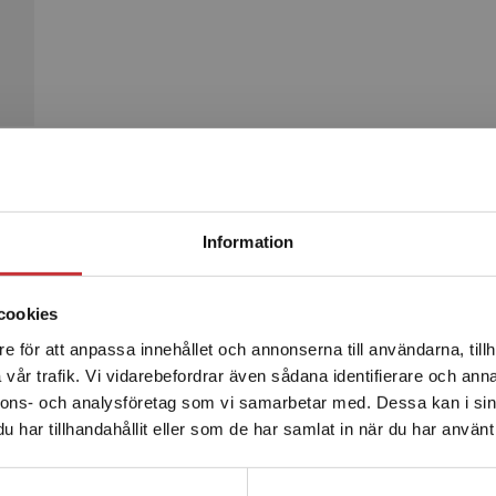
Begränsad fraktregion
Produkter
Information
cookies
e för att anpassa innehållet och annonserna till användarna, tillh
Det verkar som att du besöker studentlitteratur.se via en
vår trafik. Vi vidarebefordrar även sådana identifierare och anna
enhet utanför Sverige. Vi erbjuder inte leveranser utanför
nnons- och analysföretag som vi samarbetar med. Dessa kan i sin
Sverige. För att kunna slutföra ett köp måste
har tillhandahållit eller som de har samlat in när du har använt 
leveransadressen vara i Sverige.
Läs mer
Kontakta kundservice