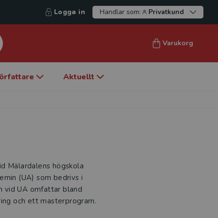
Logga in
Handlar som:
Privatkund
Varukorg
örfattare
Aktuellt
id Mälardalens högskola
demin (UA) som bedrivs i
 vid UA omfattar bland
ring och ett masterprogram.