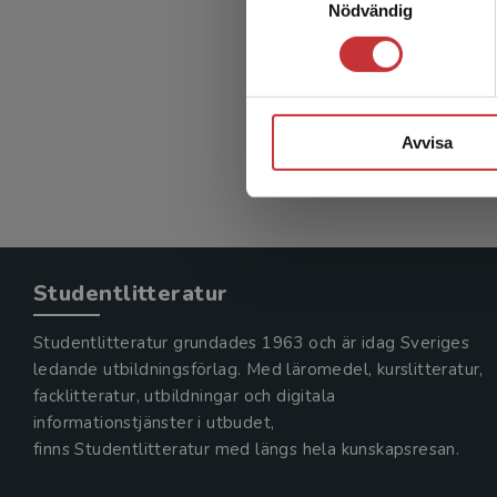
Nödvändig
Avvisa
Studentlitteratur
Studentlitteratur grundades 1963 och är idag Sveriges
ledande utbildningsförlag. Med läromedel, kurslitteratur,
facklitteratur, utbildningar och digitala
informationstjänster i utbudet,
finns Studentlitteratur med längs hela kunskapsresan.