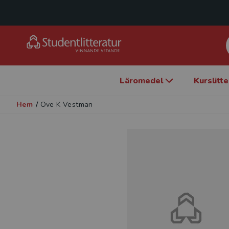
Läromedel
Kurslitt
Hem
/
Ove K Vestman