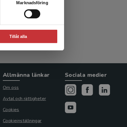
Marknadsföring
Tillåt alla
Allmänna länkar
Sociala medier
Om oss
Avtal och rättigheter
Cookies
Cookieinställningar