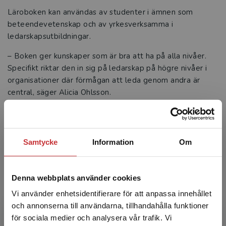
Läroboken kan användas av studenter i ämnen som
beteendevetenskap och av yrkesverksamma i
ledarskapsutbildningar.
– Boken ger kunskaper som är bra att ha på alla nivåer.
Specifikt riktar den in sig på ledarskap på högre nivåer i
organisationer där förmågan att leda genom andra är
central, säger Alicia Ohlsson.
Aktuell bok
Samtycke
Information
Om
Denna webbplats använder cookies
Vi använder enhetsidentifierare för att anpassa innehållet
och annonserna till användarna, tillhandahålla funktioner
för sociala medier och analysera vår trafik. Vi