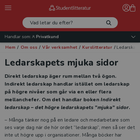
Handlar som:
Privatkund
Hem
/
Om oss
/
Vår verksamhet
/
Kurslitteratur
/
Ledarskape
Ledarskapets mjuka sidor
Direkt ledarskap äger rum mellan två ögon.
Indirekt ledarskap handlar istället om ledarskap
på högre nivåer som går via en eller flera
mellanchefer. Om det handlar boken
Indirekt
ledarskap – det högre ledarskapets ”mjuka” sidor
.
– Många tänker nog på en ledare och medarbetare som
ses varje dag när de hör ordet ”ledarskap”, men så ser det
inte ut högre upp i organisationer. Många böcker har