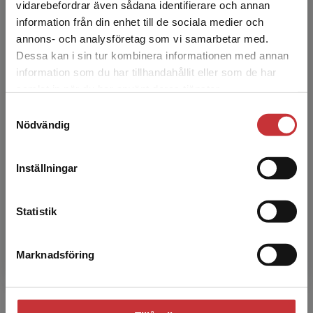
Begränsad fraktregion
vidarebefordrar även sådana identifierare och annan
Indirekt ledarskap
information från din enhet till de sociala medier och
annons- och analysföretag som vi samarbetar med.
Larsson, Gerry m.fl.
Dessa kan i sin tur kombinera informationen med annan
393 kr
inkl. moms
information som du har tillhandahållit eller som de har
Exkl. moms: 371 kr
Det verkar som att du besöker
samlat in när du har använt deras tjänster.
studentlitteratur.se via en enhet utanför Sverige.
Samtyckesval
Vi erbjuder inte leveranser utanför Sverige. För
Nödvändig
att kunna slutföra ett köp måste
leveransadressen vara i Sverige.
Läs mer
Inställningar
Kontakta kundservice
Statistik
Marknadsföring
Stäng