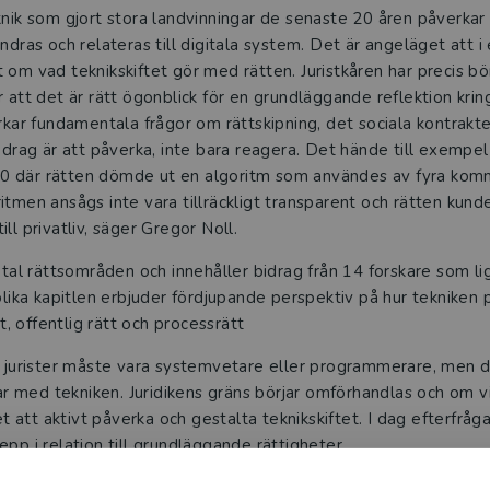
knik som gjort stora landvinningar de senaste 20 åren påverkar d
ndras och relateras till digitala system. Det är angeläget att i 
om vad teknikskiftet gör med rätten. Juristkåren har precis börja
 att det är rätt ögonblick för en grundläggande reflektion kring 
erkar fundamentala frågor om rättskipning, det sociala kontrakt
ppdrag är att påverka, inte bara reagera. Det hände till exem
 där rätten dömde ut en algoritm som användes av fyra komm
itmen ansågs inte vara tillräckligt transparent och rätten kunde
ll privatliv, säger Gregor Noll.
otal rättsområden och innehåller bidrag från 14 forskare som li
 olika kapitlen erbjuder fördjupande perspektiv på hur teknike
et, offentlig rätt och processrätt
tt jurister måste vara systemvetare eller programmerare, men
med tekniken. Juridikens gräns börjar omförhandlas och om vi
let att aktivt påverka och gestalta teknikskiftet. I dag efterfrå
pp i relation till grundläggande rättigheter.
idikstudenter men kan även vara relevant för systemvetare ell