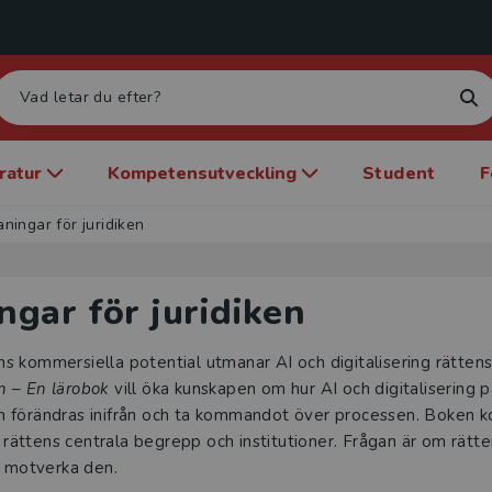
eratur
Kompetensutveckling
Student
F
ningar för juridiken
gar för juridiken
 kommersiella potential utmanar AI och digitalisering rättens
en – En lärobok
vill öka kunskapen om hur AI och digitalisering p
 kan förändras inifrån och ta kommandot över processen. Boken 
ll rättens centrala begrepp och institutioner. Frågan är om rä
r motverka den.