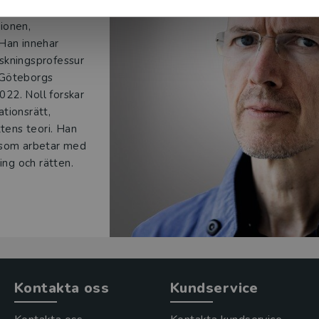
 i internationell
tionen,
 Han innehar
skningsprofessur
 Göteborgs
2022. Noll forskar
tionsrätt,
ttens teori. Han
 som arbetar med
ring och rätten.
Kontakta oss
Kundservice