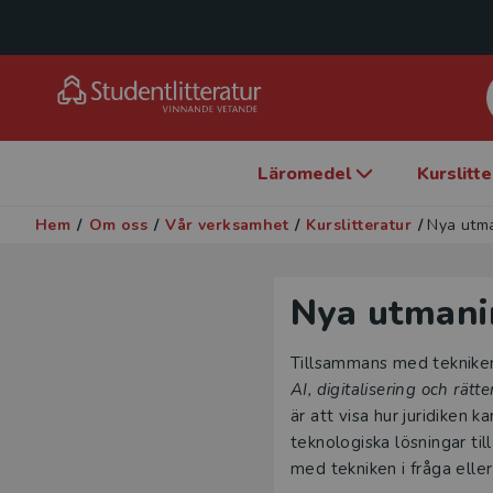
Läromedel
Kurslitt
Hem
/
Om oss
/
Vår verksamhet
/
Kurslitteratur
/
Nya utma
Nya utmanin
Tillsammans med teknikens
AI, digitalisering och rätt
är att visa hur juridiken
teknologiska lösningar ti
med tekniken i fråga elle