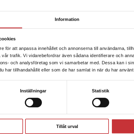
ka biten av tekniken.
Begränsad fraktregion
er redan med den här tekniken. Vi hoppas att de ska tilltalas a
Information
rka hur juridiken utvecklar sig, avslutar Gregor Noll.
cookies
e för att anpassa innehållet och annonserna till användarna, tillh
Det verkar som att du besöker studentlitteratur.se via en
vår trafik. Vi vidarebefordrar även sådana identifierare och anna
enhet utanför Sverige. Vi erbjuder inte leveranser utanför
nnons- och analysföretag som vi samarbetar med. Dessa kan i sin
Sverige. För att kunna slutföra ett köp måste
har tillhandahållit eller som de har samlat in när du har använt 
leveransadressen vara i Sverige.
Läs mer
Kontakta kundservice
Inställningar
Statistik
Stäng
?
Tillåt urval