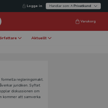
Logga in
Handlar som:
Privatkund
Varukorg
örfattare
Aktuellt
 formella regleringsmakt.
åverkar juridiken. Syftet
kopplar diskussionen om
tten kommer att samverka