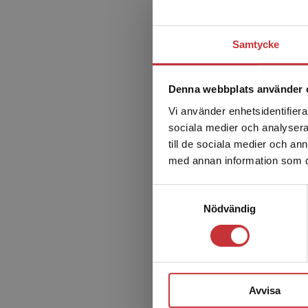
behöver förstå den juridis
– De flesta studenter lev
Samtycke
att de har makten att påve
Denna webbplats använder 
Vi använder enhetsidentifierar
sociala medier och analysera 
till de sociala medier och a
med annan information som du 
Samtyckesval
Nödvändig
Nyfiken på
författaren
Avvisa