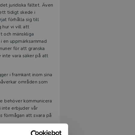
et juridiska fältet. Även
ett tidigt skede i
t förhålla sig till
hur vi vill att
et och mänskliga
pel i en uppmärksammad
uner för att granska
 inte vara säker på att
gger i framkant inom sina
n påverkar områden som
 de behöver kommunicera
 inte erbjuder vår
gas förmågan att svara på
er programmerare som