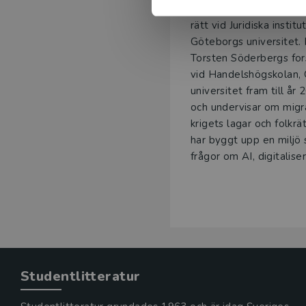
Gregor Noll
är professor
rätt vid Juridiska institu
Göteborgs universitet.
Torsten Söderbergs for
vid Handelshögskolan,
universitet fram till år 
och undervisar om migra
krigets lagar och folkrä
har byggt upp en miljö
frågor om AI, digitalise
Studentlitteratur