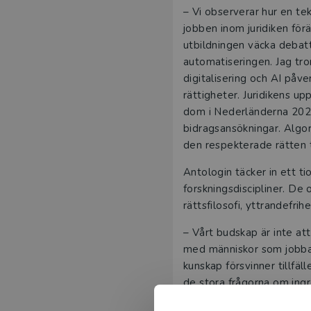
– Vi observerar hur en te
jobben inom juridiken förä
utbildningen väcka debatt 
automatiseringen. Jag tror
digitalisering och AI påv
rättigheter. Juridikens u
dom i Nederländerna 2020
bidragsansökningar. Algor
den respekterade rätten ti
Antologin täcker in ett ti
forskningsdiscipliner. De
rättsfilosofi, yttrandefrih
– Vårt budskap är inte a
med människor som jobbar 
kunskap försvinner tillfäl
de stora frågorna om ingre
Boken riktar sig till jur