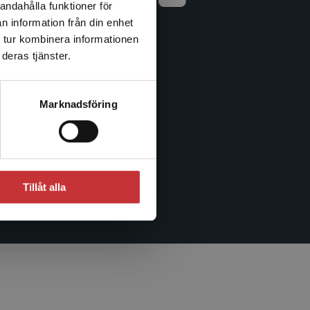
andahålla funktioner för
n information från din enhet
Cookieinställningar
 tur kombinera informationen
GDPR och
deras tjänster.
personuppgifter
Jobba hos oss
Marknadsföring
Lediga tjänster
Nyhetsbrev
Press
Tillåt alla
Tillgänglighet