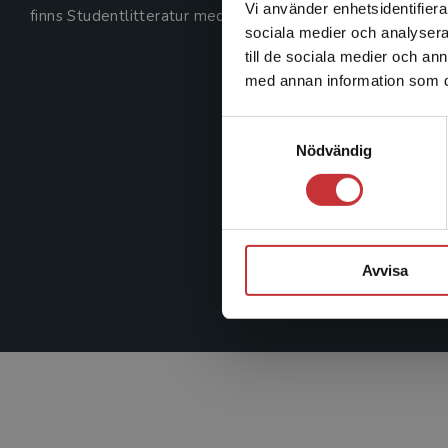
Vi använder enhetsidentifierar
finns Studentlitteratur med längs hela kunskapsresan.
sociala medier och analysera 
till de sociala medier och a
med annan information som du 
Samtyckesval
Nödvändig
Avvisa