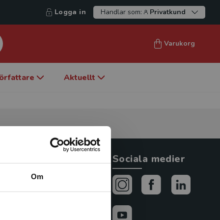
Logga in
Handlar som:
Privatkund
Varukorg
örfattare
Aktuellt
Allmänna länkar
Sociala medier
Om
Om oss
Avtal och rättigheter
Cookies