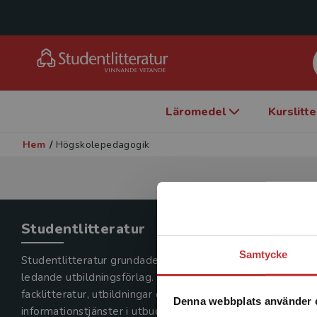
Läromedel
Kurslitt
Hem
/
Högskolepedagogik
Studentlitteratur
Samtycke
Studentlitteratur grundades 1963 och är idag Sveriges
ledande utbildningsförlag. Med läromedel, kurslitteratur,
facklitteratur, utbildningar och digitala
Denna webbplats använder 
informationstjänster i utbudet,