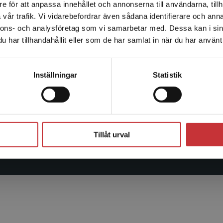
e för att anpassa innehållet och annonserna till användarna, tillh
Det verkar som att du besöker studentlitteratur.se via en
Box 141
vår trafik. Vi vidarebefordrar även sådana identifierare och anna
enhet utanför Sverige. Vi erbjuder inte leveranser utanför
Köpvillkor
221 00 Lund
nnons- och analysföretag som vi samarbetar med. Dessa kan i sin
Sverige. För att kunna slutföra ett köp måste
Systemkrav
har tillhandahållit eller som de har samlat in när du har använt 
leveransadressen vara i Sverige.
Läs mer
Besöksadress:
Åkergränden 1
Kontakta kundservice
Inställningar
Statistik
Stäng
Tillåt urval