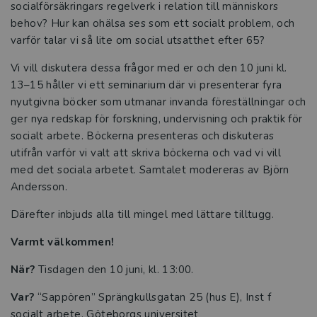
socialförsäkringars regelverk i relation till människors
behov? Hur kan ohälsa ses som ett socialt problem, och
varför talar vi så lite om social utsatthet efter 65?
Vi vill diskutera dessa frågor med er och den 10 juni kl.
13–15 håller vi ett seminarium där vi presenterar fyra
nyutgivna böcker som utmanar invanda föreställningar och
ger nya redskap för forskning, undervisning och praktik för
socialt arbete. Böckerna presenteras och diskuteras
utifrån varför vi valt att skriva böckerna och vad vi vill
med det sociala arbetet. Samtalet modereras av Björn
Andersson.
Därefter inbjuds alla till mingel med lättare tilltugg.
Varmt välkommen!
När?
Tisdagen den 10 juni, kl. 13:00.
Var?
“Sappören” Sprängkullsgatan 25 (hus E), Inst f
socialt arbete, Göteborgs universitet