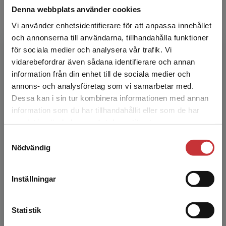
Exkl. moms: 329 kr
Exkl. moms
Denna webbplats använder cookies
Vi använder enhetsidentifierare för att anpassa innehållet
och annonserna till användarna, tillhandahålla funktioner
Anmäl dig här
för sociala medier och analysera vår trafik. Vi
Begränsad fraktregion
vidarebefordrar även sådana identifierare och annan
Namn
information från din enhet till de sociala medier och
annons- och analysföretag som vi samarbetar med.
Dessa kan i sin tur kombinera informationen med annan
information som du har tillhandahållit eller som de har
Det verkar som att du besöker
E-postadress
samlat in när du har använt deras tjänster.
studentlitteratur.se via en enhet utanför Sverige.
Samtyckesval
Vi erbjuder inte leveranser utanför Sverige. För
Nödvändig
att kunna slutföra ett köp måste
leveransadressen vara i Sverige.
Läs mer
Organisation
Inställningar
Kontakta kundservice
Statistik