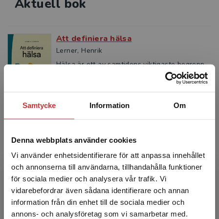
Aktuell bok
Att definiera hälsa
Lerner, Henrik
Hälsa är ett av samtidens viktigaste begrepp.
Men vad är hälsa? Den här boken förklarar
några av de vanligaste sätten att definiera
hälsa som använ...
Samtycke
Information
Om
312 kr
inkl. moms
Exkl. moms: 294 kr
Anmäl dig här
Denna webbplats använder cookies
Vi använder enhetsidentifierare för att anpassa innehållet
Namn
och annonserna till användarna, tillhandahålla funktioner
för sociala medier och analysera vår trafik. Vi
Begränsad fraktregion
vidarebefordrar även sådana identifierare och annan
information från din enhet till de sociala medier och
E-post
annons- och analysföretag som vi samarbetar med.