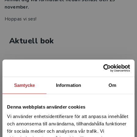
november.
Hoppas vi ses!
Aktuell bok
Arbetslivet
Björk, L - Furåker, B (red.)
De flesta människor ägnar en stor del av sina
liv åt förvärvsarbete. Genom det genereras
Samtycke
Information
Om
merparten av den levnadsstandard och den
välfärd samhället...
436 kr
inkl. moms
Denna webbplats använder cookies
Exkl. moms: 411 kr
Vi använder enhetsidentifierare för att anpassa innehållet
och annonserna till användarna, tillhandahålla funktioner
Anmäl dig här
för sociala medier och analysera vår trafik. Vi