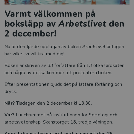
Varmt välkommen på
boksläpp av
Arbetslivet
den
2 december!
Nu är den fjärde upplagan av boken
Arbetslivet
äntligen
här vilket vi vill fira med dig!
Boken är skriven av 33 författare från 13 olika lärosäten
och några av dessa kommer att presentera boken.
Efter presentationen bjuds det på lättare förtäring och
dryck.
När?
Tisdagen den 2 december kl 13.30.
Var?
Lunchrummet på Institutionen för Sociologi och
arbetsvetenskap, Skanstorget 18, tredje våningen.
Anmäl dig via formuläret nedan senast den 25