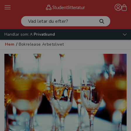
Handlar som:
Privatkund
Hem
/
Bokrelease Arbetslivet