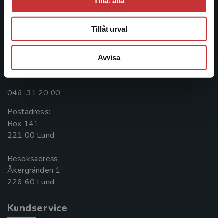
facklitteratur, utbildningar och digitala
Tillåt alla
informationstjänster i utbudet, finns Studentlitteratur med
längs hela kunskapsresan.
Tillåt urval
Kontakta oss
Avvisa
Kontakta oss
046-31 20 00
Postadress:
Box 141
221 00 Lund
Besöksadress:
Åkergränden 1
Kundservice