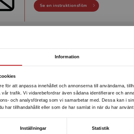
Se en instruktionsfilm
Skapa grupp
Begränsad fraktregion
Information
Grupper är centrala för att kunna hantera licens
klassrum. Välj
Grupper
under Administration fö
Välj
Gruppkod
och
Kopiera grupplänk
för att 
cookies
e för att anpassa innehållet och annonserna till användarna, tillh
Det verkar som att du besöker studentlitteratur.se via en
vår trafik. Vi vidarebefordrar även sådana identifierare och anna
enhet utanför Sverige. Vi erbjuder inte leveranser utanför
Se en instruktionsfilm
nnons- och analysföretag som vi samarbetar med. Dessa kan i sin
Sverige. För att kunna slutföra ett köp måste
har tillhandahållit eller som de har samlat in när du har använt 
leveransadressen vara i Sverige.
Läs mer
Kontakta kundservice
Inställningar
Statistik