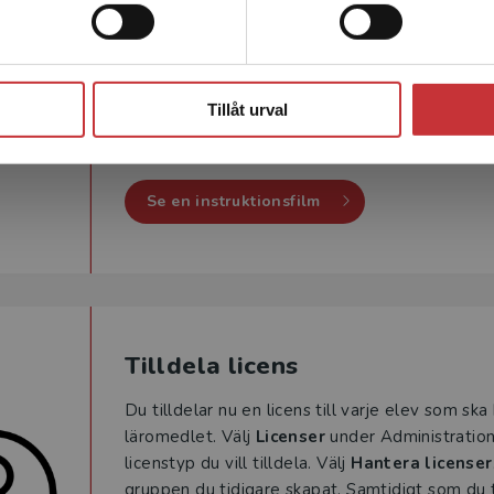
Skicka grupplänk till dina ele
Skicka grupplänken som du har kopierat till al
Stäng
ingå i din grupp. När eleverna klickar på länken 
Tillåt urval
skapa konto i Min bokhylla. Därefter godkänner
grupp.
Se en instruktionsfilm
Tilldela licens
Du tilldelar nu en licens till varje elev som ska h
läromedlet. Välj
Licenser
under Administration.
licenstyp du vill tilldela. Välj
Hantera licenser
gruppen du tidigare skapat. Samtidigt som du t