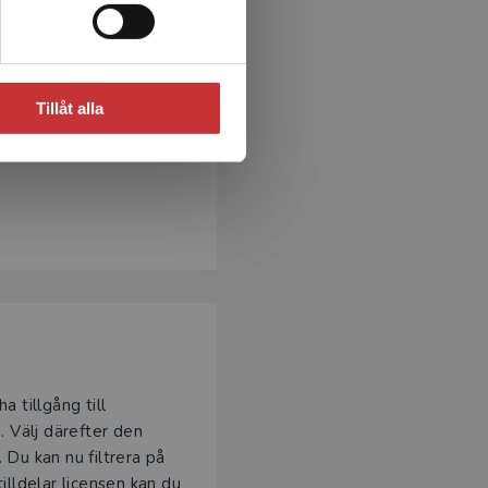
ver
la de elever som ska
får de logga in eller
Tillåt alla
 de att gå med i din
a tillgång till
 Välj därefter den
. Du kan nu filtrera på
illdelar licensen kan du