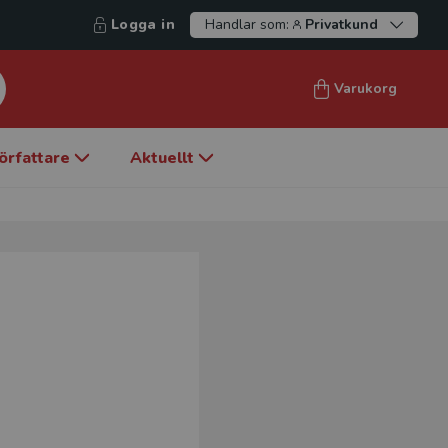
Logga in
Handlar som:
Privatkund
Varukorg
örfattare
Aktuellt