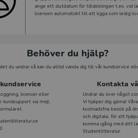
ange ett slutdatum för tilldelningen t.ex. vid l
licensen automatiskt till att ligga som ledig li
Behöver du hjälp?
det du undrar så kan du alltid vända dig till vår kundservice el
 kundservice
Kontakta vå
loggning, licenser eller
Undrar du över något so
r kundsupport via
mejl,
Vi hjälper dig gärna! Våra
formuläret.
kostnadsfria besök på din
och digitala, för att hjälp
dentlitteratur.se
komma igång med ditt lä
00
Studentlitteratur.