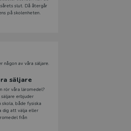
äsårets slut. Då återgår
cens på skolenheten.
ler någon av våra säljare.
ra säljare
m rör våra läromedel?
 säljare erbjuder
 skola, både fysiska
a dig att välja eller
romedel från