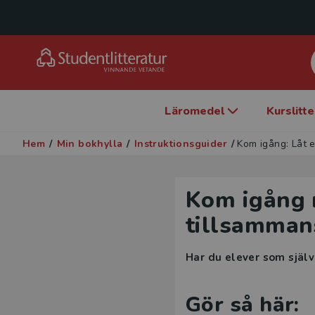
Läromedel
Kurslitt
Hem
/
Min bokhylla
/
Instruktionsguider
/
Kom igång: Låt 
Kom igång 
tillsamman
Har du elever som själv
Gör så här: