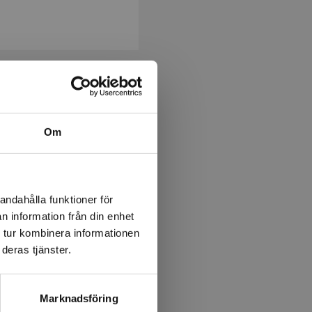
Om
er och följa elever i
r att skapa en grupp.
skicka till dina elever.
andahålla funktioner för
n information från din enhet
 tur kombinera informationen
deras tjänster.
Marknadsföring