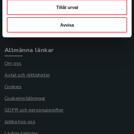
Tillåt urval
Frågor och svar
Köpvillkor
Avvisa
Systemkrav
Allmänna länkar
Om oss
Avtal och rättigheter
Cookies
Cookieinställningar
GDPR och personuppgifter
Jobba hos oss
Lediga tjänster