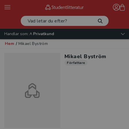
Handlar som:
Privatkund
Hem
/
Mikael Byström
Mikael Byström
Författare