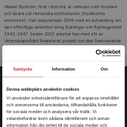
Mikael Byström, fil.dr i historia, är verksam som forskare
och lärare vid Historiska institutionen, Stockholms
universitet. Han disputerade 2006 med en avhandling om
den offentliga debatten kring flyktingar och flyktingpolitik
1942–1947. Sedan 2007 arbetar han med ett av
Vetenskapsrådet finansierat projekt om den framväxande
svenska välfärdsstatens möte med flyktingar och
invandrare under 1930–1950-talen.
Samtycke
Information
Om
Studentlitteratur
Denna webbplats använder cookies
Studentlitteratur grundades 1963 och är idag Sveriges
Vi använder enhetsidentifierare för att anpassa innehållet
ledande utbildningsförlag. Med läromedel, kurslitteratur,
och annonserna till användarna, tillhandahålla funktioner
facklitteratur, utbildningar och digitala
för sociala medier och analysera vår trafik. Vi
informationstjänster i utbudet, finns Studentlitteratur med
Begränsad fraktregion
vidarebefordrar även sådana identifierare och annan
längs hela kunskapsresan.
information från din enhet till de sociala medier och