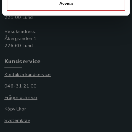
Postadress:
Avvisa
Box 141
221 00 Lund
Besöksadress:
Åkergränden 1
Kundservice
Kontakta kundservice
046-31 21 00
Frågor och svar
Köpvillkor
Systemkrav