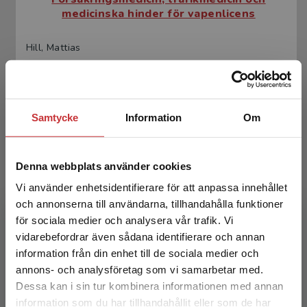
medicinska hinder för vapenlicens
Hill, Mattias
300 kr
inkl. moms
Exkl. moms: 283 kr
Samtycke
Information
Om
Denna webbplats använder cookies
Vi använder enhetsidentifierare för att anpassa innehållet
och annonserna till användarna, tillhandahålla funktioner
för sociala medier och analysera vår trafik. Vi
Begränsad fraktregion
Försäkringsmedicin, trafikmedicin och
vidarebefordrar även sådana identifierare och annan
medicinska hinder för vapenlicens
information från din enhet till de sociala medier och
annons- och analysföretag som vi samarbetar med.
Hill, Mattias
Dessa kan i sin tur kombinera informationen med annan
information som du har tillhandahållit eller som de har
186 kr
inkl. moms