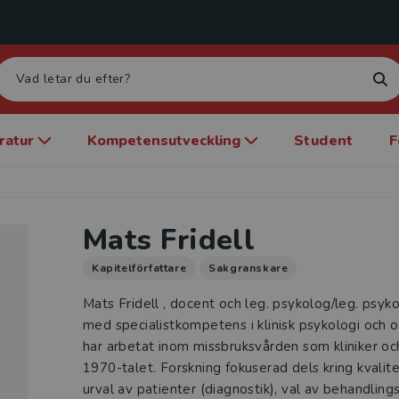
eratur
Kompetensutveckling
Student
F
Mats Fridell
Kapitelförfattare
Sakgranskare
Mats Fridell , docent och leg. psykolog/leg. psy
med specialistkompetens i klinisk psykologi och 
har arbetat inom missbruksvården som kliniker oc
1970-talet. Forskning fokuserad dels kring kvalite
urval av patienter (diagnostik), val av behandlin