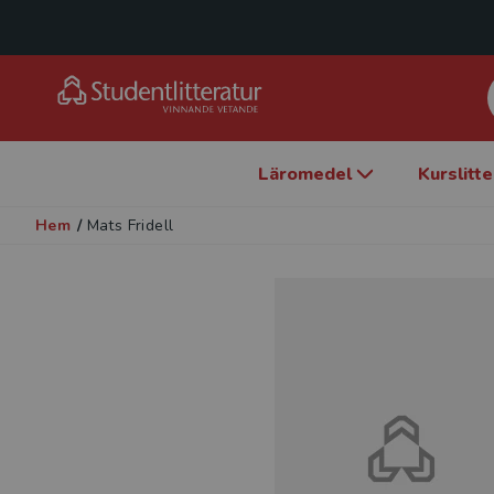
Läromedel
Kurslitt
Hem
/
Mats Fridell