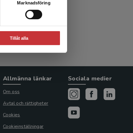
Marknadsföring
Tillåt alla
Allmänna länkar
Sociala medier
Om oss
Avtal och rättigheter
Cookies
Cookieinställningar