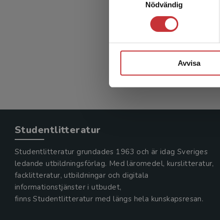
Nödvändig
Avvisa
Studentlitteratur
Studentlitteratur grundades 1963 och är idag Sveriges
ledande utbildningsförlag. Med läromedel, kurslitteratur,
facklitteratur, utbildningar och digitala
informationstjänster i utbudet,
finns Studentlitteratur med längs hela kunskapsresan.