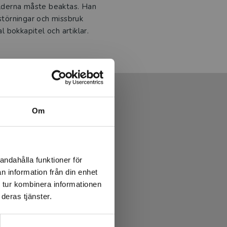
bilderna måste beaktas. Han
 störningar och missbruk
 bokkapitel och artiklar.
Om
andahålla funktioner för
n information från din enhet
 tur kombinera informationen
deras tjänster.