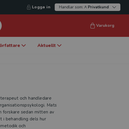
Logga in
Handlar som:
Privatkund
Varukorg
örfattare
Aktuellt
koterapeut och handledare
organisationspsykologi. Mats
h forskare sedan mitten av
t i behandling dels hur
gsmetodik och