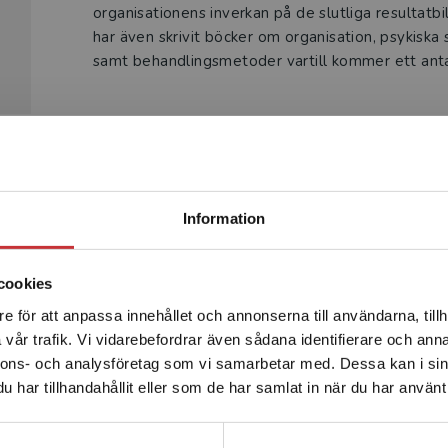
organisationens inverkan på de slutliga resultat
har även skrivit böcker om organisation, psykiska
samt behandlingsmetoder vartill kommer ett antal
Begränsad fraktregion
Produkter
Information
cookies
e för att anpassa innehållet och annonserna till användarna, tillh
Det verkar som att du besöker studentlitteratur.se via en
vår trafik. Vi vidarebefordrar även sådana identifierare och anna
enhet utanför Sverige. Vi erbjuder inte leveranser utanför
nnons- och analysföretag som vi samarbetar med. Dessa kan i sin
Sverige. För att kunna slutföra ett köp måste
har tillhandahållit eller som de har samlat in när du har använt 
leveransadressen vara i Sverige.
Läs mer
Kontakta kundservice