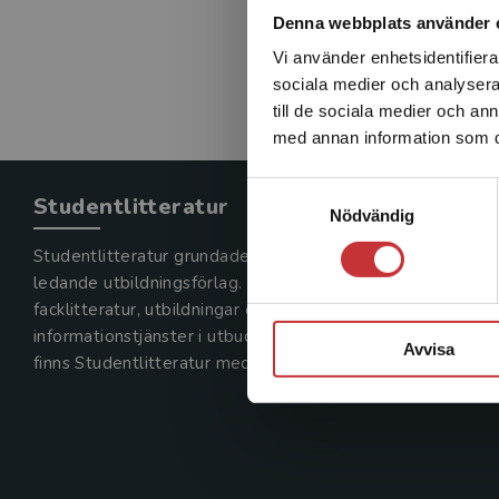
Denna webbplats använder 
Vi använder enhetsidentifierar
sociala medier och analysera 
till de sociala medier och a
med annan information som du 
Samtyckesval
Studentlitteratur
Nödvändig
Studentlitteratur grundades 1963 och är idag Sveriges
ledande utbildningsförlag. Med läromedel, kurslitteratur,
facklitteratur, utbildningar och digitala
informationstjänster i utbudet,
Avvisa
finns Studentlitteratur med längs hela kunskapsresan.