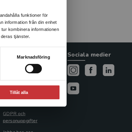
 befolkningens tillgång till
andahålla funktioner för
n information från din enhet
 tur kombinera informationen
deras tjänster.
Allmänna länkar
Sociala medier
Marknadsföring
Om oss
Avtal och rättigheter
Cookies
Tillåt alla
Cookieinställningar
GDPR och
personuppgifter