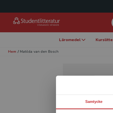
Läromedel
Kurslitt
Hem
/
Matilda van den Bosch
Samtycke