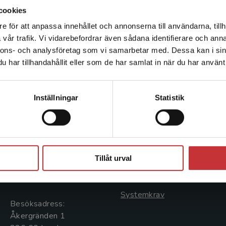
folkhälsoindikatorer för Europas städer baserat på
cookies
grönområden.
e för att anpassa innehållet och annonserna till användarna, tillh
Det verkar som att du besöker studentlitteratur.se via en
vår trafik. Vi vidarebefordrar även sådana identifierare och anna
enhet utanför Sverige. Vi erbjuder inte leveranser utanför
nnons- och analysföretag som vi samarbetar med. Dessa kan i sin
Sverige. För att kunna slutföra ett köp måste
har tillhandahållit eller som de har samlat in när du har använt 
leveransadressen vara i Sverige.
Läs mer
Kontakta kundservice
Kontakta oss
Kundservice
Inställningar
Statistik
Kontakta oss
Kontakta kundservice
046-31 20 00
046-31 21 00
Stäng
Postadress:
Frågor och svar
Tillåt urval
Box 141
Köpvillkor
221 00 Lund
Systemkrav
Besöksadress:
Åkergränden 1