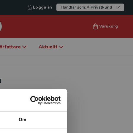
Logga in
Handlar som:
Privatkund
Varukorg
örfattare
Aktuellt
h
lanering med inriktning
hur vistelse i naturen och
sa samt kring hur neuro- och
Om
ns stressreducerande
ed att utveckla