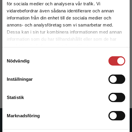
för sociala medier och analysera vår trafik. Vi
Begränsad fraktregion
vidarebefordrar även sådana identifierare och annan
information från din enhet till de sociala medier och
annons- och analysföretag som vi samarbetar med.
Dessa kan i sin tur kombinera informationen med annan
information som du har tillhandahållit eller som de har
Det verkar som att du besöker
samlat in när du har använt deras tjänster.
studentlitteratur.se via en enhet utanför Sverige.
Samtyckesval
Vi erbjuder inte leveranser utanför Sverige. För
Vad är ekonomisk historia?
Nödvändig
att kunna slutföra ett köp måste
leveransadressen vara i Sverige.
Läs mer
Andersson-Skog, Lena m.fl. (red.)
Inställningar
225 kr
inkl. moms
Kontakta kundservice
Exkl. moms: 212 kr
Statistik
Marknadsföring
Stäng
Studentlitteratur