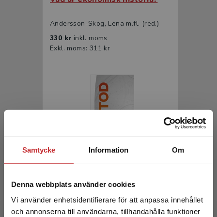
Andersson-Skog, Lena m.fl. (red.)
330 kr
inkl. moms
Exkl. moms: 311 kr
Samtycke
Information
Om
Metod
Gustavsson, M - Svanström, Y (red.)
Denna webbplats använder cookies
351 kr
inkl. moms
Vi använder enhetsidentifierare för att anpassa innehållet
Exkl. moms: 331 kr
och annonserna till användarna, tillhandahålla funktioner