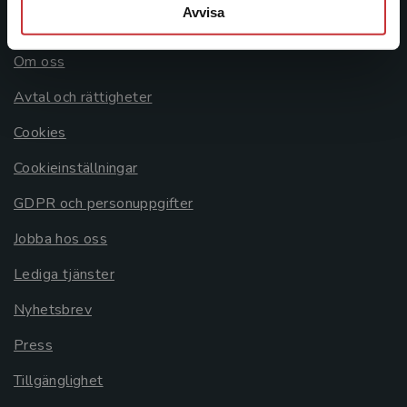
Avvisa
Allmänna länkar
Om oss
Avtal och rättigheter
Cookies
Cookieinställningar
GDPR och personuppgifter
Jobba hos oss
Lediga tjänster
Nyhetsbrev
Press
Tillgänglighet