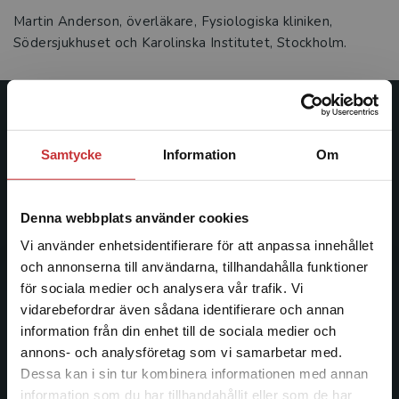
Martin Anderson, överläkare, Fysiologiska kliniken,
Södersjukhuset och Karolinska Institutet, Stockholm.
Studentlitteratur
Samtycke
Information
Om
Studentlitteratur grundades 1963 och är idag Sveriges
ledande utbildningsförlag. Med läromedel, kurslitteratur,
facklitteratur, utbildningar och digitala
Denna webbplats använder cookies
informationstjänster i utbudet, finns Studentlitteratur med
Vi använder enhetsidentifierare för att anpassa innehållet
längs hela kunskapsresan.
och annonserna till användarna, tillhandahålla funktioner
för sociala medier och analysera vår trafik. Vi
Kontakta oss
Begränsad fraktregion
vidarebefordrar även sådana identifierare och annan
information från din enhet till de sociala medier och
Kontakta oss
annons- och analysföretag som vi samarbetar med.
Dessa kan i sin tur kombinera informationen med annan
046-31 20 00
information som du har tillhandahållit eller som de har