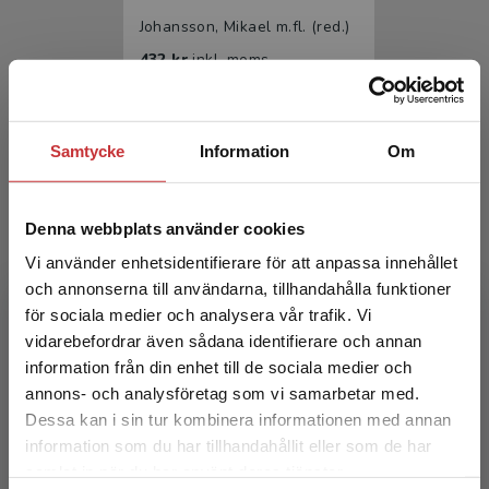
Johansson, Mikael m.fl. (red.)
432 kr
inkl. moms
Exkl. moms: 408 kr
Samtycke
Information
Om
Denna webbplats använder cookies
Vi använder enhetsidentifierare för att anpassa innehållet
och annonserna till användarna, tillhandahålla funktioner
för sociala medier och analysera vår trafik. Vi
Cancersjukdomar
Begränsad fraktregion
vidarebefordrar även sådana identifierare och annan
information från din enhet till de sociala medier och
Johansson, Mikael m.fl. (red.)
annons- och analysföretag som vi samarbetar med.
285 kr
inkl. moms
Dessa kan i sin tur kombinera informationen med annan
Exkl. moms: 269 kr
information som du har tillhandahållit eller som de har
Det verkar som att du besöker
samlat in när du har använt deras tjänster.
studentlitteratur.se via en enhet utanför Sverige.