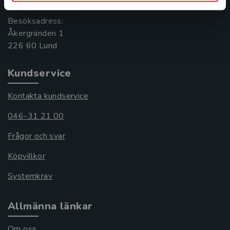
Besöksadress:
Åkergränden 1
Kundservice
Kontakta kundservice
046-31 21 00
Frågor och svar
Köpvillkor
Systemkrav
Allmänna länkar
Om oss