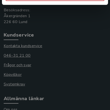
Besöksadress:
Åkergränden 1
Kundservice
Kontakta kundservice
046-31 21 00
Frågor och svar
Köpvillkor
Systemkrav
Allmänna länkar
Om oss