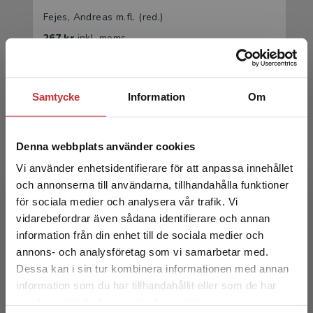
Fejes, Andreas m.fl. (red.)
267 kr
inkl. moms
Exkl. moms: 252 kr
Samtycke
Information
Om
Denna webbplats använder cookies
Vi använder enhetsidentifierare för att anpassa innehållet
och annonserna till användarna, tillhandahålla funktioner
för sociala medier och analysera vår trafik. Vi
Om vuxenutbildning och vuxnas studier
Begränsad fraktregion
vidarebefordrar även sådana identifierare och annan
information från din enhet till de sociala medier och
Fejes, Andreas m.fl. (red.)
annons- och analysföretag som vi samarbetar med.
431 kr
inkl. moms
Dessa kan i sin tur kombinera informationen med annan
Exkl. moms: 407 kr
information som du har tillhandahållit eller som de har
Det verkar som att du besöker
samlat in när du har använt deras tjänster.
studentlitteratur.se via en enhet utanför Sverige.