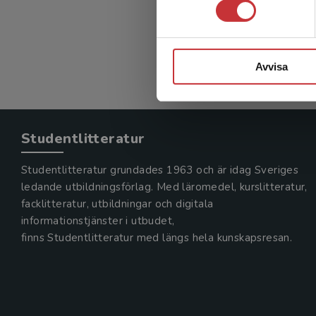
Avvisa
Studentlitteratur
Studentlitteratur grundades 1963 och är idag Sveriges
ledande utbildningsförlag. Med läromedel, kurslitteratur,
facklitteratur, utbildningar och digitala
informationstjänster i utbudet,
finns Studentlitteratur med längs hela kunskapsresan.