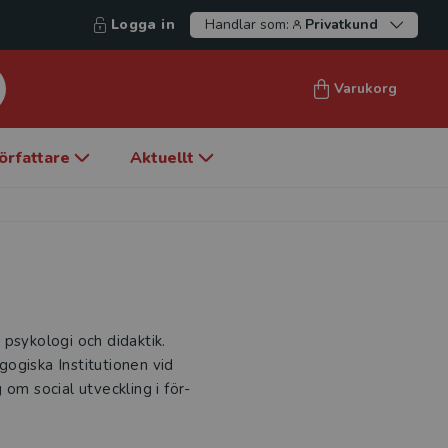
Logga in
Handlar som:
Privatkund
Varukorg
örfattare
Aktuellt
psykologi och didaktik.
ogiska Institutionen vid
om social utveckling i för-