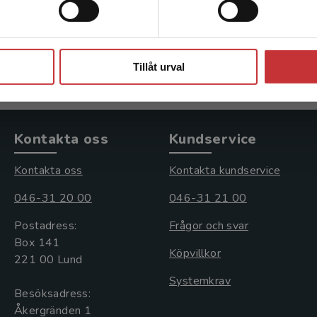
Fohlin, Lisa m. fl.
324 kr
inkl. moms
Exkl. moms: 306 kr
Stäng
Tillåt urval
Kontakta oss
Kundservice
Kontakta oss
Kontakta kundservice
046-31 20 00
046-31 21 00
Postadress:
Frågor och svar
Box 141
Köpvillkor
221 00 Lund
Systemkrav
Besöksadress:
Åkergränden 1