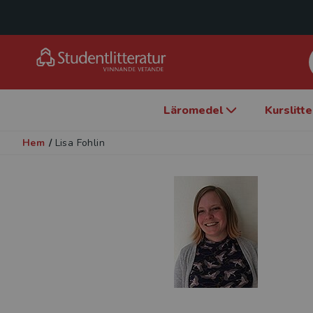
Läromedel
Kurslitt
Hem
/
Lisa Fohlin