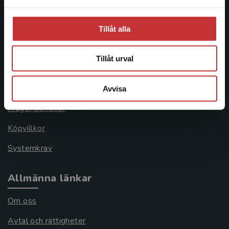
Åkergränden 1
Tillåt alla
Kundservice
Tillåt urval
Kontakta kundservice
046-31 21 00
Avvisa
Frågor och svar
Köpvillkor
Systemkrav
Allmänna länkar
Om oss
Avtal och rättigheter