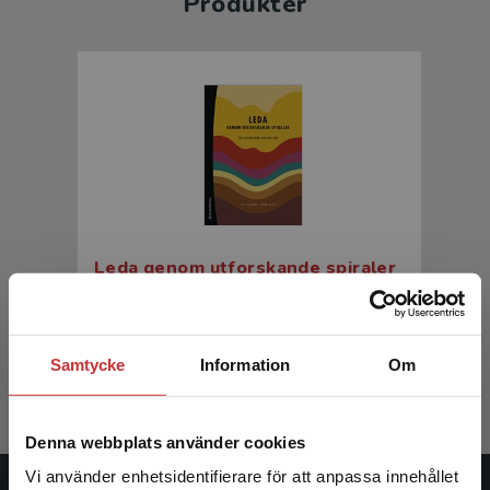
Produkter
Leda genom utforskande spiraler
Halbert, J - Kaser, L
377 kr
inkl. moms
Samtycke
Information
Om
Exkl. moms: 356 kr
Denna webbplats använder cookies
Vi använder enhetsidentifierare för att anpassa innehållet