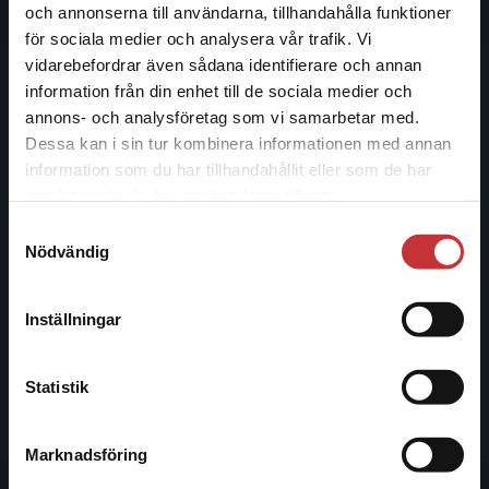
och annonserna till användarna, tillhandahålla funktioner
Studentlitteratur
för sociala medier och analysera vår trafik. Vi
Begränsad fraktregion
vidarebefordrar även sådana identifierare och annan
Studentlitteratur grundades 1963 och är idag Sveriges
information från din enhet till de sociala medier och
ledande utbildningsförlag. Med läromedel, kurslitteratur,
annons- och analysföretag som vi samarbetar med.
facklitteratur, utbildningar och digitala
Dessa kan i sin tur kombinera informationen med annan
informationstjänster i utbudet, finns Studentlitteratur med
information som du har tillhandahållit eller som de har
längs hela kunskapsresan.
Det verkar som att du besöker
samlat in när du har använt deras tjänster.
studentlitteratur.se via en enhet utanför Sverige.
Samtyckesval
Kontakta oss
Vi erbjuder inte leveranser utanför Sverige. För
Nödvändig
att kunna slutföra ett köp måste
Kontakta oss
leveransadressen vara i Sverige.
Läs mer
Inställningar
046-31 20 00
Kontakta kundservice
Postadress:
Statistik
Box 141
221 00 Lund
Marknadsföring
Stäng
Besöksadress: