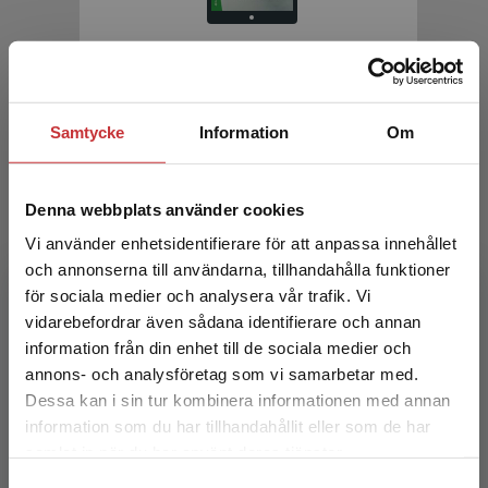
Psykiska funktionsnedsättningar
Mellgren, Z - Lundin, L
Samtycke
Information
Om
227 kr
inkl. moms
Exkl. moms: 214 kr
Denna webbplats använder cookies
Vi använder enhetsidentifierare för att anpassa innehållet
och annonserna till användarna, tillhandahålla funktioner
för sociala medier och analysera vår trafik. Vi
Begränsad fraktregion
vidarebefordrar även sådana identifierare och annan
information från din enhet till de sociala medier och
annons- och analysföretag som vi samarbetar med.
Dessa kan i sin tur kombinera informationen med annan
Akutpsykiatri
information som du har tillhandahållit eller som de har
Det verkar som att du besöker
samlat in när du har använt deras tjänster.
studentlitteratur.se via en enhet utanför Sverige.
Brenner, Erik m.fl. (red.)
Samtyckesval