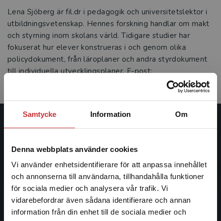
Lena Sjöberg är fil.dr i pedagogik och universitetslektor i
utbildningsvetenskap. Hennes forskning handlar om makt
och styrning inom skolans värld. Tidigare studier har
fokuserat hur elever konstrueras i och genom olika
policydokument, från läroplaner och andra styrdokument
till individuella utvecklingsplaner. E-post:
lena.sjoberg@hv.se
Samtycke
Information
Om
Studentlitteratur
Denna webbplats använder cookies
Studentlitteratur grundades 1963 och är idag Sveriges
ledande utbildningsförlag. Med läromedel, kurslitteratur,
Vi använder enhetsidentifierare för att anpassa innehållet
facklitteratur, utbildningar och digitala
och annonserna till användarna, tillhandahålla funktioner
informationstjänster i utbudet, finns Studentlitteratur med
för sociala medier och analysera vår trafik. Vi
Begränsad fraktregion
längs hela kunskapsresan.
vidarebefordrar även sådana identifierare och annan
information från din enhet till de sociala medier och