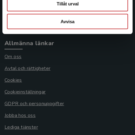
Frågor och svar
Tillåt urval
Köpvillkor
Avvisa
Systemkrav
Allmänna länkar
Om oss
Avtal och rättigheter
Cookies
Cookieinställningar
GDPR och personuppgifter
Jobba hos oss
Lediga tjänster