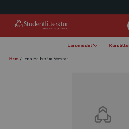
Läromedel
Kurslitt
Hem
/
Lena Hellström-Westas