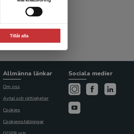
Tillåt alla
Allmänna länkar
Sociala medier
Om oss
Avtal och rättigheter
Cookies
Cookieinställningar
GDPR och