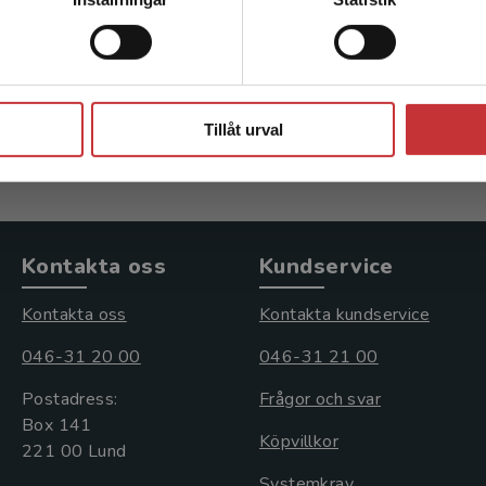
ka m.fl. (red.)
Ådén, Ulrika m.fl. (red.)
kl. moms
516 kr
inkl. moms
Stäng
s: 765 kr
Exkl. moms: 487 kr
Tillåt urval
Kontakta oss
Kundservice
Kontakta oss
Kontakta kundservice
046-31 20 00
046-31 21 00
Postadress:
Frågor och svar
Box 141
Köpvillkor
221 00 Lund
Systemkrav