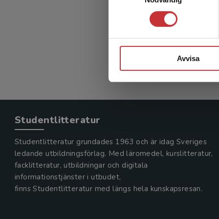
Ådén, Ulri
811 kr
in
Exkl. mom
Avvisa
Studentlitteratur
Studentlitteratur grundades 1963 och är idag Sveriges
ledande utbildningsförlag. Med läromedel, kurslitteratur,
facklitteratur, utbildningar och digitala
informationstjänster i utbudet,
finns Studentlitteratur med längs hela kunskapsresan.