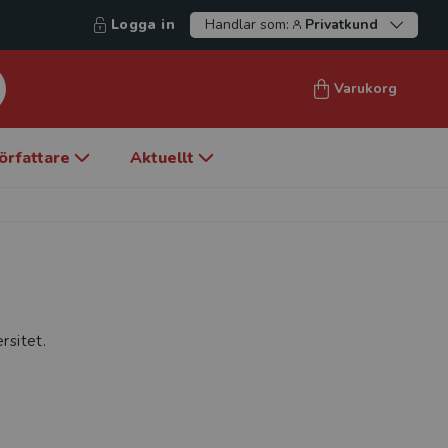
Logga in
Handlar som:
Privatkund
Varukorg
örfattare
Aktuellt
rsitet.