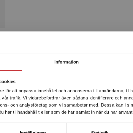
Produkter
Begränsad fraktregion
Information
cookies
e för att anpassa innehållet och annonserna till användarna, tillh
Det verkar som att du besöker studentlitteratur.se via en
vår trafik. Vi vidarebefordrar även sådana identifierare och anna
enhet utanför Sverige. Vi erbjuder inte leveranser utanför
nnons- och analysföretag som vi samarbetar med. Dessa kan i sin
Sverige. För att kunna slutföra ett köp måste
har tillhandahållit eller som de har samlat in när du har använt 
leveransadressen vara i Sverige.
Läs mer
Kontakta kundservice
ologi
Neonatologi
Inställningar
Statistik