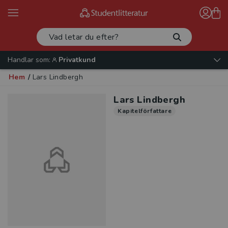
Handlar som:
Privatkund
Hem
/
Lars Lindbergh
Lars Lindbergh
Kapitelförfattare