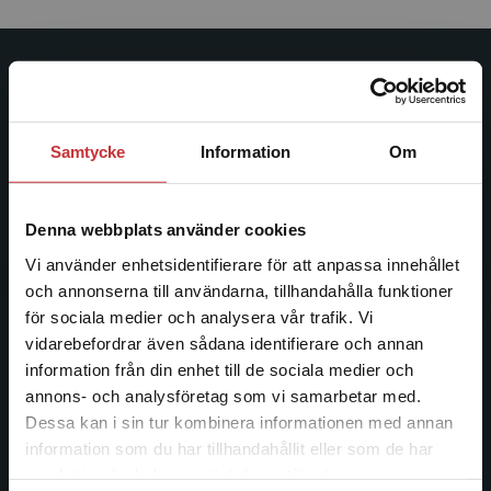
Studentlitteratur
Studentlitteratur grundades 1963 och är idag Sveriges
Samtycke
Information
Om
ledande utbildningsförlag. Med läromedel, kurslitteratur,
facklitteratur, utbildningar och digitala
informationstjänster i utbudet, finns Studentlitteratur med
Denna webbplats använder cookies
längs hela kunskapsresan.
Vi använder enhetsidentifierare för att anpassa innehållet
och annonserna till användarna, tillhandahålla funktioner
Kontakta oss
för sociala medier och analysera vår trafik. Vi
Begränsad fraktregion
vidarebefordrar även sådana identifierare och annan
Kontakta oss
information från din enhet till de sociala medier och
046-31 20 00
annons- och analysföretag som vi samarbetar med.
Dessa kan i sin tur kombinera informationen med annan
Postadress:
information som du har tillhandahållit eller som de har
Det verkar som att du besöker
Box 141
samlat in när du har använt deras tjänster.
studentlitteratur.se via en enhet utanför Sverige.
221 00 Lund