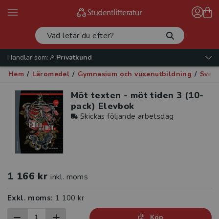
Handlar som:
Privatkund
Hem
/
Läromedel
/
Gymnasium och vuxenutbildning
/
Sven
Möt texten - möt tiden 3 (10-
pack) Elevbok
Skickas följande arbetsdag
1 166 kr
inkl. moms
Exkl. moms:
1 100 kr
Köp