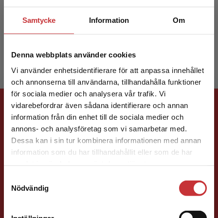
Samtycke
Information
Om
Camilla Lindskoug
Denna webbplats använder cookies
Vi använder enhetsidentifierare för att anpassa innehållet
och annonserna till användarna, tillhandahålla funktioner
för sociala medier och analysera vår trafik. Vi
Förlagskontakt
Begränsad fraktregion
vidarebefordrar även sådana identifierare och annan
information från din enhet till de sociala medier och
annons- och analysföretag som vi samarbetar med.
Dessa kan i sin tur kombinera informationen med annan
information som du har tillhandahållit eller som de har
Det verkar som att du besöker
samlat in när du har använt deras tjänster.
studentlitteratur.se via en enhet utanför Sverige.
Samtyckesval
Vi erbjuder inte leveranser utanför Sverige. För
Henric Arfwidsson
Nödvändig
att kunna slutföra ett köp måste
leveransadressen vara i Sverige.
Läs mer
Läromedelsutvecklare
Läromedel och