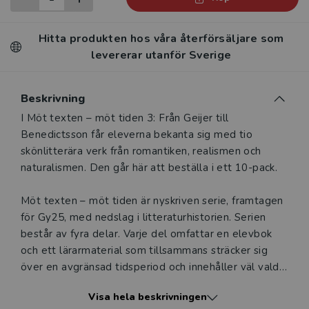
Hitta produkten hos våra återförsäljare som
levererar utanför Sverige
Beskrivning
Beskrivning
I Möt texten – möt tiden 3: Från Geijer till
Benedictsson får eleverna bekanta sig med tio
skönlitterära verk från romantiken, realismen och
naturalismen. Den går här att beställa i ett 10-pack.
Möt texten – möt tiden är nyskriven serie, framtagen
för Gy25, med nedslag i litteraturhistorien. Serien
består av fyra delar. Varje del omfattar en elevbok
och ett lärarmaterial som tillsammans sträcker sig
över en avgränsad tidsperiod och innehåller väl valda
utdrag från den tidens litterära skatter.
Visa hela beskrivningen