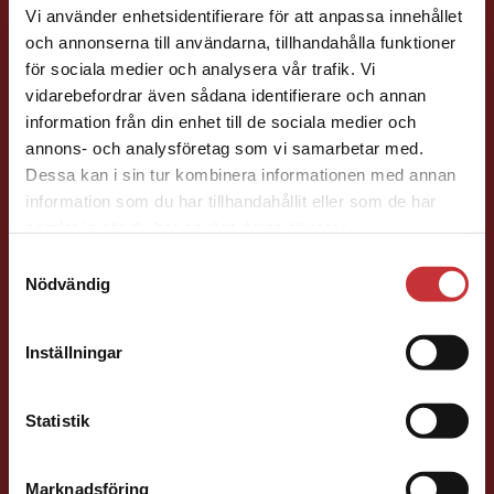
Vi använder enhetsidentifierare för att anpassa innehållet
och annonserna till användarna, tillhandahålla funktioner
för sociala medier och analysera vår trafik. Vi
Begränsad fraktregion
vidarebefordrar även sådana identifierare och annan
information från din enhet till de sociala medier och
Henric Arfwidsson
annons- och analysföretag som vi samarbetar med.
Dessa kan i sin tur kombinera informationen med annan
Läromedelsutvecklare
Läromedel och
information som du har tillhandahållit eller som de har
Det verkar som att du besöker
lättläst
samlat in när du har använt deras tjänster.
studentlitteratur.se via en enhet utanför Sverige.
Svenska/Sva Gy
Samtyckesval
Vi erbjuder inte leveranser utanför Sverige. För
046-31 21 51
Nödvändig
att kunna slutföra ett köp måste
E-post
leveransadressen vara i Sverige.
Läs mer
Inställningar
Kontakta kundservice
Statistik
Liza Greczanik
Marknadsföring
Stäng