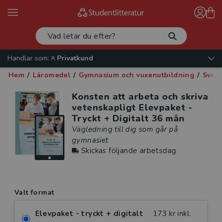
Handlar som:
Privatkund
Hem
/
Läromedel
/
Gymnasium och vuxenutbildning
/
Sven
Konsten att arbeta och skriva
vetenskapligt Elevpaket -
Tryckt + Digitalt 36 mån
Vägledning till dig som går på
gymnasiet
Skickas följande arbetsdag
Valt format
Elevpaket - tryckt + digitalt
173 kr inkl.