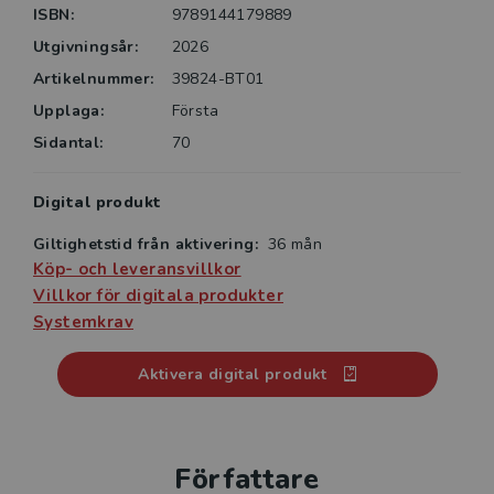
ISBN:
9789144179889
interaktiv, inläst version av boken, där det är möjligt
att söka, stryka under och anteckna. Anteckningarna
Utgivningsår:
2026
sparas automatiskt och kan enkelt samlas ihop och
Artikelnummer:
39824-BT01
skrivas ut.
Upplaga:
Första
Sidantal:
70
Digital produkt
Giltighetstid från aktivering:
36 mån
Köp- och leveransvillkor
Villkor för digitala produkter
Systemkrav
Aktivera digital produkt
Författare