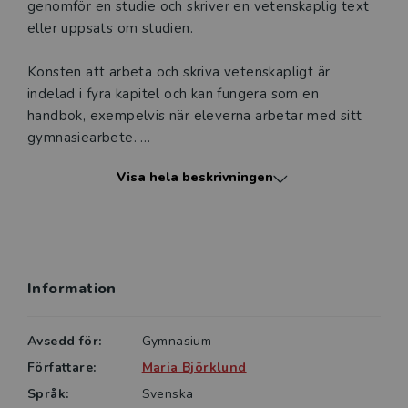
genomför en studie och skriver en vetenskaplig text
eller uppsats om studien.
Konsten att arbeta och skriva vetenskapligt är
indelad i fyra kapitel och kan fungera som en
handbok, exempelvis när eleverna arbetar med sitt
gymnasiearbete.
Visa hela beskrivningen
Kapitel 1 och 2 handlar om den studie som ligger
bakom en uppsats, medan kapitel 3 behandlar själva
uppsatsskrivandet. Kapitel 4 behandlar både
uppsatsen och studien och hur eleverna kan arbeta
för att höja kvaliteten i sitt arbete med hjälp av de
Information
bedömningskriterier som vanligtvis tillämpas på en
studie. De får också verktyg för att kunna opponera
på andras arbeten.
Avsedd för:
Gymnasium
Författare:
Maria Björklund
Konsten att arbeta och skriva vetenskapligt består av
Språk:
Svenska
både en tryckt bok och ett digitalt läromedel med en