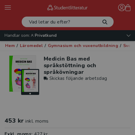
Handlar som:
Privatkund
Hem
/
Läromedel
/
Gymnasium och vuxenutbildning
/
Sven
Medicin Bas med
språkstöttning och
språkövningar
Skickas följande arbetsdag
453 kr
inkl. moms
Exkl. moms:
427 kr