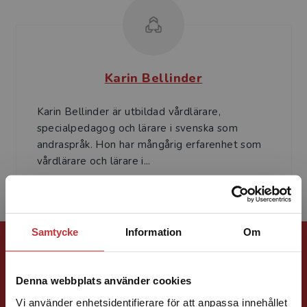
Karin Bellinder
Karin Bellinder är utbildad vårdlärare,
specialpedagog och lärare i svenska som
andraspråk. Hon har mångårig erfarenhet som
vårdlärare och lärare i...
Samtycke
Information
Om
Förlagskontakt
Denna webbplats använder cookies
Vi använder enhetsidentifierare för att anpassa innehållet