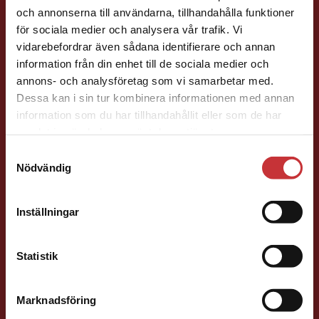
och annonserna till användarna, tillhandahålla funktioner
för sociala medier och analysera vår trafik. Vi
Begränsad fraktregion
Henric Arfwidsson
vidarebefordrar även sådana identifierare och annan
information från din enhet till de sociala medier och
annons- och analysföretag som vi samarbetar med.
Läromedelsutvecklare
Läromedel och
Dessa kan i sin tur kombinera informationen med annan
lättläst
information som du har tillhandahållit eller som de har
Svenska/Sva Gy
Det verkar som att du besöker
samlat in när du har använt deras tjänster.
studentlitteratur.se via en enhet utanför Sverige.
046-31 21 51
Samtyckesval
Vi erbjuder inte leveranser utanför Sverige. För
E-post
Nödvändig
att kunna slutföra ett köp måste
leveransadressen vara i Sverige.
Läs mer
Inställningar
Kontakta kundservice
Statistik
Liza Greczanik
Marknadsföring
Stäng