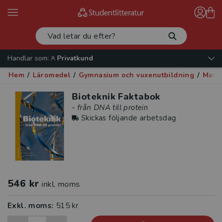
Handlar som:
Privatkund
Hem
/
Läromedel
/
Gymnasium och vuxenutbildning
/
Matem
Bioteknik Faktabok
- från DNA till protein
Skickas följande arbetsdag
546 kr
inkl. moms
Exkl. moms:
515 kr