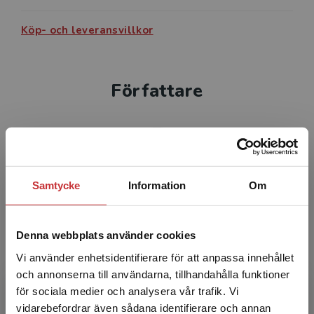
Köp- och leveransvillkor
Författare
Samtycke
Information
Om
Linda Ekenstierna
Denna webbplats använder cookies
Linda Ekenstierna har drygt 20 års erfarenhet
Vi använder enhetsidentifierare för att anpassa innehållet
av undervisning på gymnasiet i biologi,
och annonserna till användarna, tillhandahålla funktioner
mikrobiologi, bioteknik och toxikologi.
för sociala medier och analysera vår trafik. Vi
Begränsad fraktregion
vidarebefordrar även sådana identifierare och annan