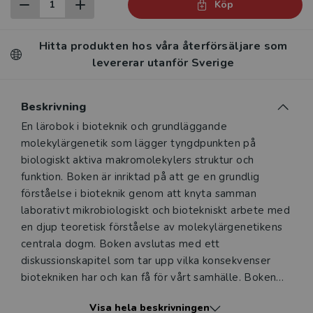
Köp
Hitta produkten hos våra återförsäljare som
levererar utanför Sverige
Beskrivning
Beskrivning
En lärobok i bioteknik och grundläggande
molekylärgenetik som lägger tyngdpunkten på
biologiskt aktiva makromolekylers struktur och
funktion. Boken är inriktad på att ge en grundlig
förståelse i bioteknik genom att knyta samman
laborativt mikrobiologiskt och biotekniskt arbete med
en djup teoretisk förståelse av molekylärgenetikens
centrala dogm. Boken avslutas med ett
diskussionskapitel som tar upp vilka konsekvenser
biotekniken har och kan få för vårt samhälle. Boken
kan användas som lärobok i bioteknik för
Visa hela beskrivningen
gymnasieskolans naturvetenskapliga program och