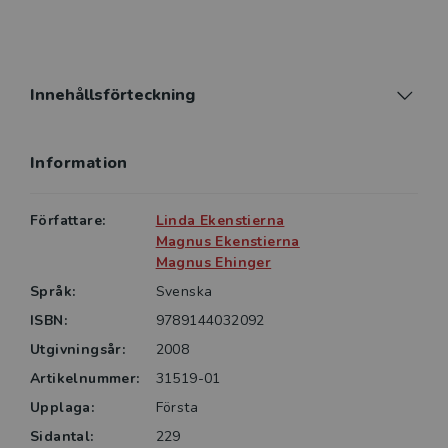
som läromedel på kurser och utbildningar i
grundläggande bioteknik och genteknik på högskola
och universitet. Boken kan användas tillsammans med
Mikrobiologi (art.nr 6801) eller kompletteras med
Innehållsförteckning
Helix - i bioteknikens tjänst (art.nr 31065).
Information
Författare:
Linda Ekenstierna
Magnus Ekenstierna
Magnus Ehinger
Språk:
Svenska
ISBN:
9789144032092
Utgivningsår:
2008
Artikelnummer:
31519-01
Upplaga:
Första
Sidantal:
229