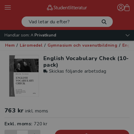
Handlar som:
Privatkund
Hem
/
Läromedel
/
Gymnasium och vuxenutbildning
/
Enge
English Vocabulary Check (10-
pack)
Skickas följande arbetsdag
763 kr
inkl. moms
Exkl. moms:
720 kr