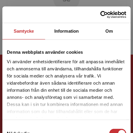
Peter Byström
Samtycke
Information
Om
Denna webbplats använder cookies
Förlagskontakt
Vi använder enhetsidentifierare för att anpassa innehållet
och annonserna till användarna, tillhandahålla funktioner
för sociala medier och analysera vår trafik. Vi
Begränsad fraktregion
vidarebefordrar även sådana identifierare och annan
information från din enhet till de sociala medier och
annons- och analysföretag som vi samarbetar med.
Dessa kan i sin tur kombinera informationen med annan
Charlotte Rosen Svensson
information som du har tillhandahållit eller som de har
Det verkar som att du besöker
samlat in när du har använt deras tjänster.
studentlitteratur.se via en enhet utanför Sverige.
Samtyckesval
Läromedelsutvecklare
Läromedel och
Vi erbjuder inte leveranser utanför Sverige. För