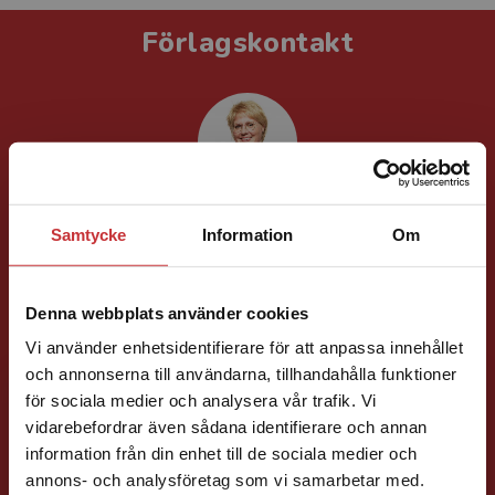
Förlagskontakt
Jenny Klang
Samtycke
Information
Om
Läromedelsutvecklare
Läromedel och
lättläst
Denna webbplats använder cookies
Svenska F-9
Vi använder enhetsidentifierare för att anpassa innehållet
046-31 23 22
och annonserna till användarna, tillhandahålla funktioner
för sociala medier och analysera vår trafik. Vi
E-post
Begränsad fraktregion
vidarebefordrar även sådana identifierare och annan
information från din enhet till de sociala medier och
annons- och analysföretag som vi samarbetar med.