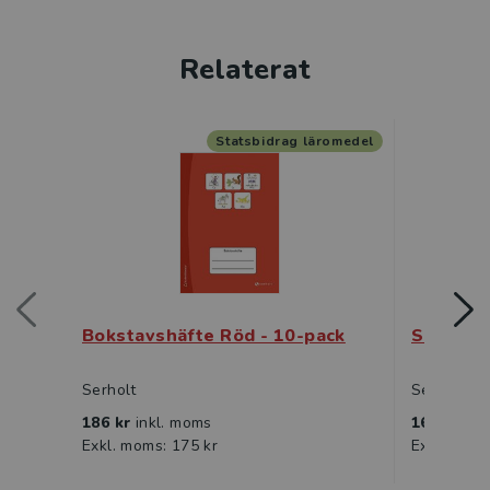
Relaterat
Statsbidrag läromedel
Bokstavshäfte Röd - 10-pack
Sifferhä
Serholt
Serholt
186 kr
inkl. moms
161 kr
ink
Exkl. moms: 175 kr
Exkl. moms