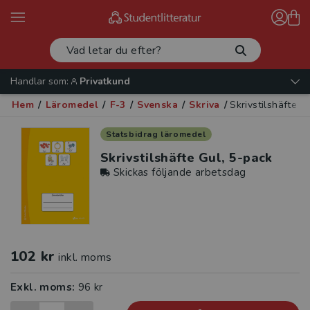
Handlar som:
Privatkund
Hem
/
Läromedel
/
F-3
/
Svenska
/
Skriva
/
Skrivstilshäfte G
Statsbidrag läromedel
Skrivstilshäfte Gul, 5-pack
Skickas följande arbetsdag
102 kr
inkl. moms
Exkl. moms:
96 kr