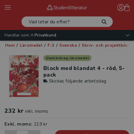
Handlar som:
Privatkund
Hem
/
Läromedel
/
F-3
/
Svenska
/
Skriv- och projektböcke
Statsbidrag läromedel
Block med blandat 4 - röd, 5-
pack
Skickas följande arbetsdag
232 kr
inkl. moms
Exkl. moms:
219 kr