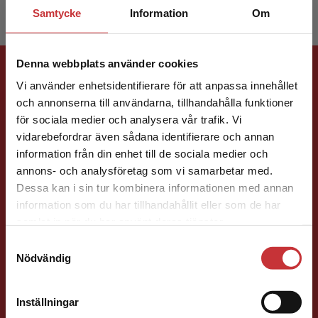
Samtycke
Information
Om
Förlagskontakt
Denna webbplats använder cookies
Vi använder enhetsidentifierare för att anpassa innehållet
och annonserna till användarna, tillhandahålla funktioner
för sociala medier och analysera vår trafik. Vi
Begränsad fraktregion
vidarebefordrar även sådana identifierare och annan
information från din enhet till de sociala medier och
annons- och analysföretag som vi samarbetar med.
Jenny Klang
Dessa kan i sin tur kombinera informationen med annan
information som du har tillhandahållit eller som de har
Det verkar som att du besöker
Läromedelsutvecklare
Läromedel och
samlat in när du har använt deras tjänster.
studentlitteratur.se via en enhet utanför Sverige.
lättläst
Samtyckesval
Vi erbjuder inte leveranser utanför Sverige. För
Svenska F-9
Nödvändig
att kunna slutföra ett köp måste
046-31 23 22
leveransadressen vara i Sverige.
Läs mer
E-post
Inställningar
Kontakta kundservice