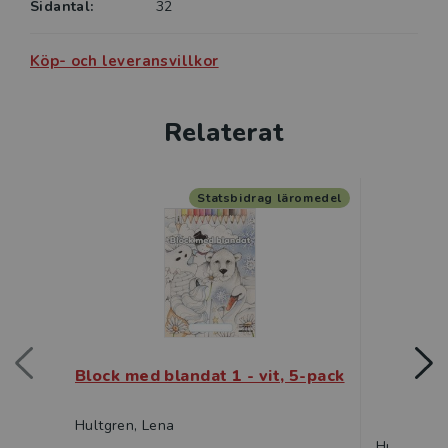
Sidantal:
32
Köp- och leveransvillkor
Relaterat
Statsbidrag läromedel
Block med blandat 1 - vit, 5-pack
Block 
Hultgren, Lena
Hultgren, 