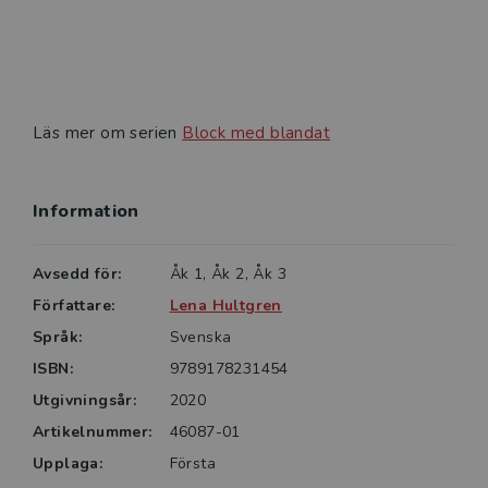
Läs mer om serien
Block med blandat
Information
Avsedd för:
Åk 1, Åk 2, Åk 3
Författare:
Lena Hultgren
Språk:
Svenska
ISBN:
9789178231454
Utgivningsår:
2020
Artikelnummer:
46087-01
Upplaga:
Första