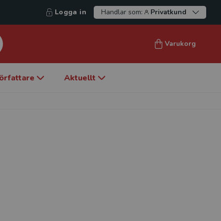
Logga in
Handlar som:
Privatkund
Varukorg
örfattare
Aktuellt