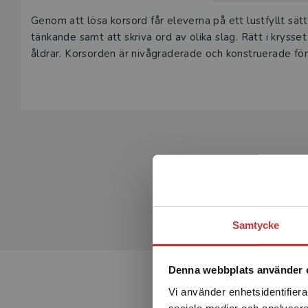
Genom att lösa korsord får eleverna på ett lustfyllt sätt 
tänkande samt att skriva ord av olika slag. Rätt i krysse
åldrar. Korsorden är nivågraderade och konstruerade för
Samtycke
Denna webbplats använder 
Vi använder enhetsidentifierar
sociala medier och analysera 