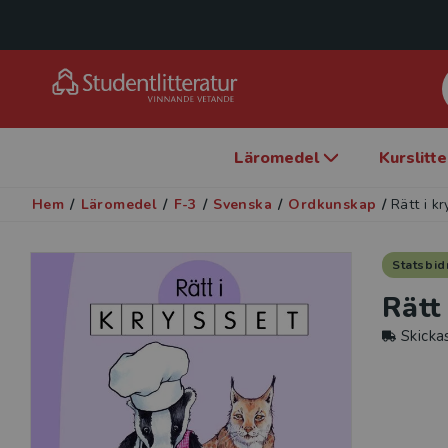
Läromedel
Kurslitt
Hem
/
Läromedel
/
F-3
/
Svenska
/
Ordkunskap
/
Rätt i k
Statsbid
Rätt
Skicka