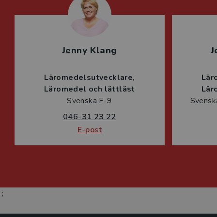
Jenny Klang
J
Läromedelsutvecklare
Lär
Läromedel och lättläst
Lär
Svenska F-9
Svenska
046-31 23 22
E-post
;