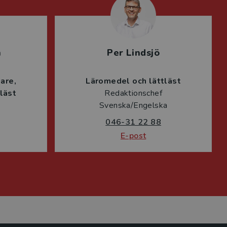
n
Per Lindsjö
lare
Läromedel och lättläst
läst
Redaktionschef
Svenska/Engelska
046-31 22 88
E-post