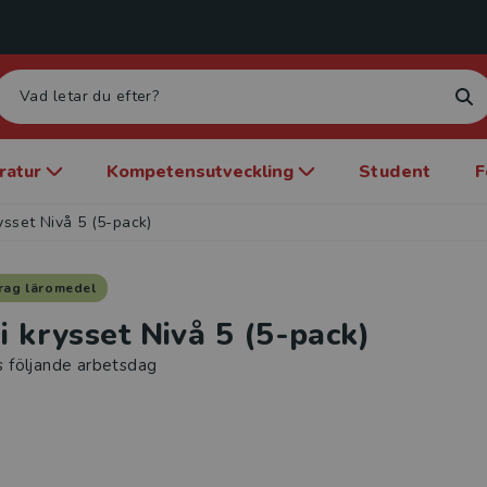
eratur
Kompetensutveckling
Student
F
rysset Nivå 5 (5-pack)
rag läromedel
 i krysset Nivå 5 (5-pack)
s följande arbetsdag