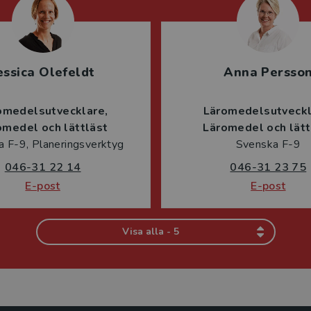
essica Olefeldt
Anna Persso
omedelsutvecklare
Läromedelsutveck
omedel och lättläst
Läromedel och lätt
 F-9, Planeringsverktyg
Svenska F-9
046-31 22 14
046-31 23 75
E-post
E-post
Visa alla - 5