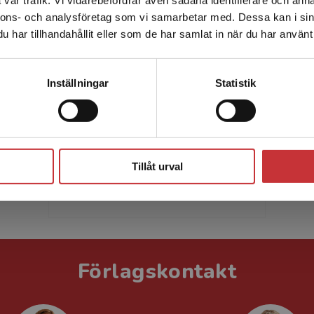
enhet utanför Sverige. Vi erbjuder inte leveranser utanför
nnons- och analysföretag som vi samarbetar med. Dessa kan i sin
Sverige. För att kunna slutföra ett köp måste
har tillhandahållit eller som de har samlat in när du har använt 
leveransadressen vara i Sverige.
Läs mer
Kontakta kundservice
Inställningar
Statistik
Lena Hultgren
Lena har fått Svenska
Akademiens pris för Läsgåvan, en
Stäng
serie läseböcker om den lilla
Tillåt urval
figuren Mini. Hon har också fått
SKAPS musikpris samt Sveriges...
Förlagskontakt