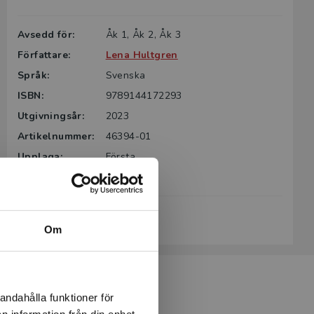
Avsedd för:
Åk 1, Åk 2, Åk 3
Författare:
Lena Hultgren
Språk:
Svenska
ISBN:
9789144172293
Utgivningsår:
2023
Artikelnummer:
46394-01
Upplaga:
Första
Sidantal:
48
Köp- och leveransvillkor
Om
andahålla funktioner för
n information från din enhet