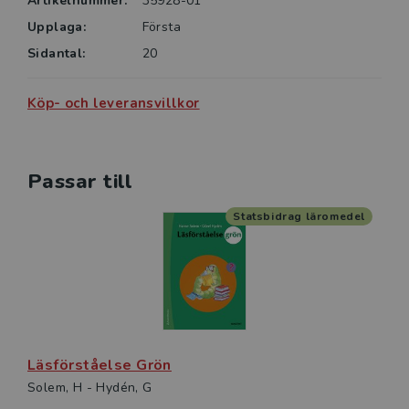
Artikelnummer:
35928-01
Upplaga:
Första
Sidantal:
20
Köp- och leveransvillkor
Passar till
Statsbidrag läromedel
Läsförståelse Grön
Solem, H - Hydén, G