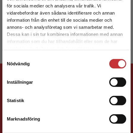
för sociala medier och analysera vår trafik. Vi
Begränsad fraktregion
vidarebefordrar även sådana identifierare och annan
information från din enhet till de sociala medier och
annons- och analysföretag som vi samarbetar med.
Görel Hydén
Dessa kan i sin tur kombinera informationen med annan
information som du har tillhandahållit eller som de har
Det verkar som att du besöker
samlat in när du har använt deras tjänster.
studentlitteratur.se via en enhet utanför Sverige.
Samtyckesval
Vi erbjuder inte leveranser utanför Sverige. För
Nödvändig
att kunna slutföra ett köp måste
Förlagskontakt
leveransadressen vara i Sverige.
Läs mer
Inställningar
Kontakta kundservice
Statistik
Marknadsföring
Stäng
Jenny Klang