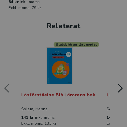
84 kr
inkl. moms
Exkl. moms: 79 kr
Relaterat
Statsbidrag läromedel
Läsförståelse Blå Lärarens bok
Läsförst
Solem, Hanne
Solem, Ha
141 kr
inkl. moms
141 kr
ink
Exkl. moms: 133 kr
Exkl. moms