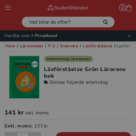
Handlar som:
Privatkund
Hem
/
Läromedel
/
F-3
/
Svenska
/
Läsförståelse
/
Läsförst
Statsbidrag läromedel
Läsförståelse Grön Lärarens
bok
Skickas följande arbetsdag
141 kr
inkl. moms
Exkl. moms:
133 kr