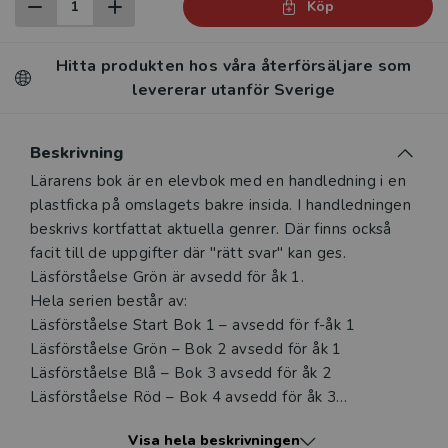
Köp
Hitta produkten hos våra återförsäljare som
levererar utanför Sverige
Beskrivning
Beskrivning
Lärarens bok är en elevbok med en handledning i en
plastficka på omslagets bakre insida. I handledningen
beskrivs kortfattat aktuella genrer. Där finns också
facit till de uppgifter där "rätt svar" kan ges.
Läsförståelse Grön är avsedd för åk 1.
Hela serien består av:
Läsförståelse Start Bok 1 – avsedd för f-åk 1
Läsförståelse Grön – Bok 2 avsedd för åk 1
Läsförståelse Blå – Bok 3 avsedd för åk 2
Läsförståelse Röd – Bok 4 avsedd för åk 3
Läsförståelse Gul – Bok 5 avsedd för åk 4
Visa hela beskrivningen
Läsförståelse Lila – Bok 6 avsedd för åk 5