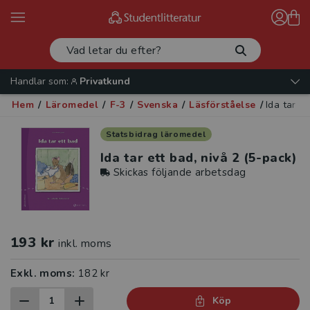
Handlar som:
Privatkund
Hem
/
Läromedel
/
F-3
/
Svenska
/
Läsförståelse
/
Ida tar e
Statsbidrag läromedel
Ida tar ett bad, nivå 2 (5-pack)
Skickas följande arbetsdag
193 kr
inkl. moms
Exkl. moms:
182 kr
Köp