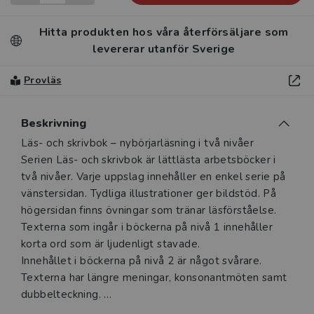
Hitta produkten hos våra återförsäljare som
levererar utanför Sverige
Provläs
Beskrivning
Beskrivning
Läs- och skrivbok – nybörjarläsning i två nivåer
Serien Läs- och skrivbok är lättlästa arbetsböcker i
två nivåer. Varje uppslag innehåller en enkel serie på
vänstersidan. Tydliga illustrationer ger bildstöd. På
högersidan finns övningar som tränar läsförståelse.
Texterna som ingår i böckerna på nivå 1 innehåller
korta ord som är ljudenligt stavade.
Innehållet i böckerna på nivå 2 är något svårare.
Texterna har längre meningar, konsonantmöten samt
dubbelteckning.
Böckerna säljs i 5-pack.