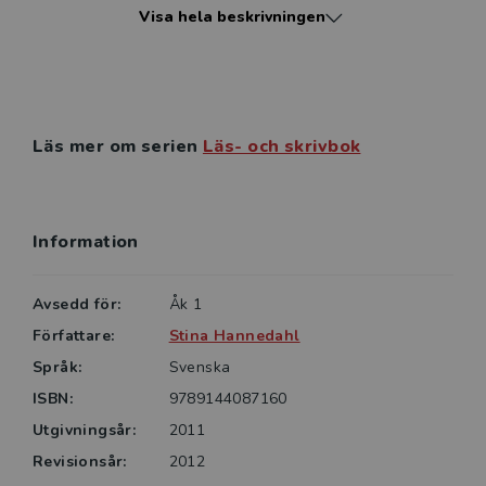
Visa hela beskrivningen
På nivå 1 finns sex olika titlar:
• Fia är ett får
• Ida är en mus
• Isa är en ko
Läs mer om serien
Läs- och skrivbok
• Leo är en mås
• Mia är en myra
• Åke är en räv
Information
På nivå 2 finns tre olika titlar:
• Fia får nya vänner
Avsedd för:
Åk 1
• Ida tar ett bad
• Åke söker ny lya
Författare:
Stina Hannedahl
Språk:
Svenska
ISBN:
9789144087160
Utgivningsår:
2011
Revisionsår:
2012