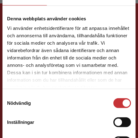
Förlagskontakt
Denna webbplats använder cookies
Vi använder enhetsidentifierare för att anpassa innehållet
och annonserna till användarna, tillhandahålla funktioner
för sociala medier och analysera vår trafik. Vi
Begränsad fraktregion
vidarebefordrar även sådana identifierare och annan
information från din enhet till de sociala medier och
Jenny Klang
annons- och analysföretag som vi samarbetar med.
Dessa kan i sin tur kombinera informationen med annan
Läromedelsutvecklare
Läromedel och
information som du har tillhandahållit eller som de har
Det verkar som att du besöker
lättläst
samlat in när du har använt deras tjänster.
studentlitteratur.se via en enhet utanför Sverige.
Svenska F-9
Samtyckesval
Vi erbjuder inte leveranser utanför Sverige. För
Nödvändig
046-31 23 22
att kunna slutföra ett köp måste
E-post
leveransadressen vara i Sverige.
Läs mer
Inställningar
Kontakta kundservice