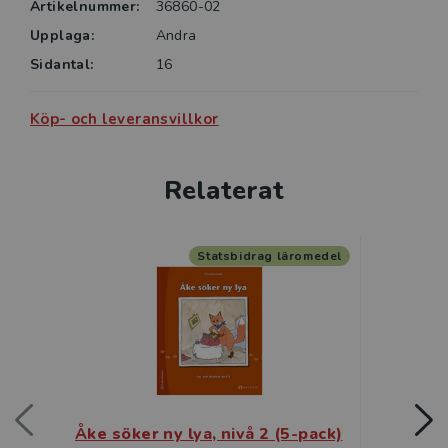
Artikelnummer:
36860-02
Upplaga:
Andra
Sidantal:
16
Köp- och leveransvillkor
Relaterat
Statsbidrag läromedel
Åke söker ny lya, nivå 2 (5-pack)
Fia får