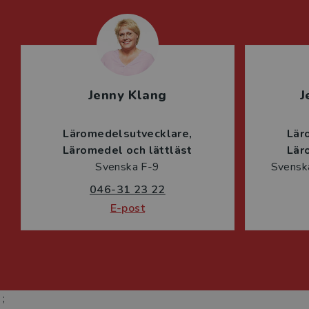
Jenny Klang
J
Läromedelsutvecklare
Lär
Läromedel och lättläst
Lär
Svenska F-9
Svenska
046-31 23 22
E-post
;