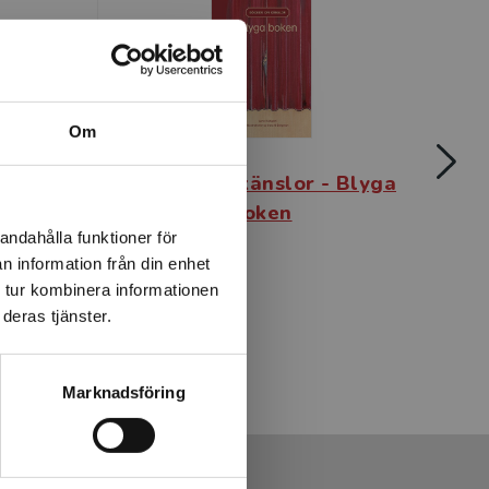
Om
or -
Böcker om känslor - Blyga
Bö
ken
boken
andahålla funktioner för
n information från din enhet
Hultgren, Lena
Hultg
 tur kombinera informationen
89 kr
inkl. moms
89 kr
deras tjänster.
Exkl. moms: 84 kr
Exkl. 
Marknadsföring