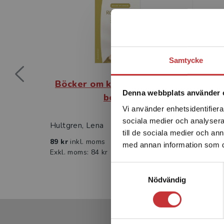
Samtycke
Böcker om känslor - Rädda
Böc
Denna webbplats använder 
boken
Vi använder enhetsidentifierar
sociala medier och analysera 
Hultgren, Lena
Hultgr
till de sociala medier och a
89 kr
inkl. moms
89 kr
med annan information som du 
Exkl. moms: 84 kr
Exkl. 
Samtyckesval
Nödvändig