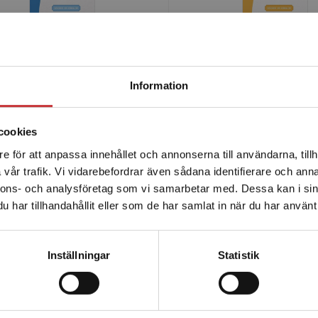
Begränsad fraktregion
Information
ker om känslor - Glada
Böcker om känsl
cookies
boken
Avundsjuka bo
e för att anpassa innehållet och annonserna till användarna, tillh
Det verkar som att du besöker studentlitteratur.se via en
vår trafik. Vi vidarebefordrar även sådana identifierare och anna
enhet utanför Sverige. Vi erbjuder inte leveranser utanför
en, Lena
Hultgren, Lena
nnons- och analysföretag som vi samarbetar med. Dessa kan i sin
Sverige. För att kunna slutföra ett köp måste
inkl. moms
89 kr
inkl. moms
har tillhandahållit eller som de har samlat in när du har använt 
leveransadressen vara i Sverige.
Läs mer
moms: 84 kr
Exkl. moms: 84 kr
Kontakta kundservice
Inställningar
Statistik
Författare
Stäng