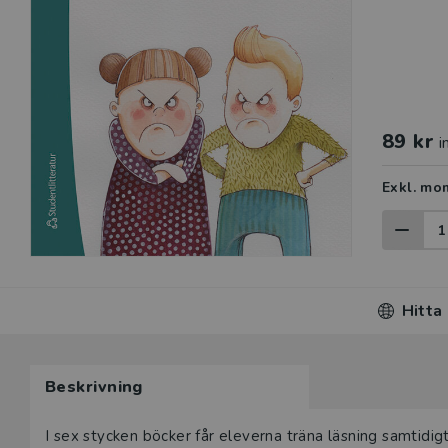
89 kr
i
Exkl. mo
Hitta
Beskrivning
I sex stycken böcker får eleverna träna läsning samtidi