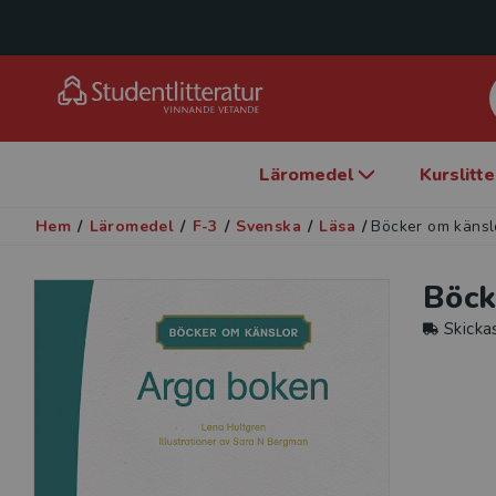
Läromedel
Kurslitt
Hem
/
Läromedel
/
F-3
/
Svenska
/
Läsa
/
Böcker om känsl
Böck
Skicka