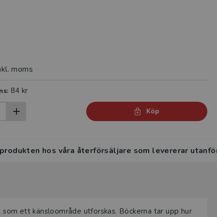
nkl. moms
84 kr
ms:
Köp
 produkten hos våra återförsäljare som levererar utanfö
gt som ett känsloområde utforskas. Böckerna tar upp hur