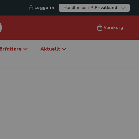
Logga in
Handlar som:
Privatkund
Varukorg
örfattare
Aktuellt