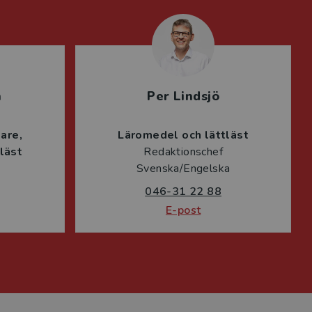
n
Per Lindsjö
lare
Läromedel och lättläst
läst
Redaktionschef
Svenska/Engelska
046-31 22 88
E-post