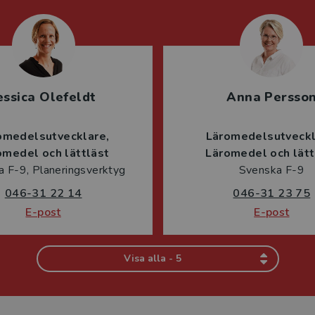
essica Olefeldt
Anna Persso
omedelsutvecklare
Läromedelsutveck
omedel och lättläst
Läromedel och lätt
 F-9, Planeringsverktyg
Svenska F-9
046-31 22 14
046-31 23 75
E-post
E-post
Visa alla - 5