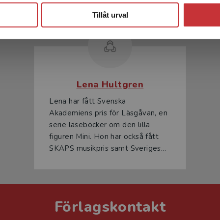
Tillåt urval
Lena Hultgren
Lena har fått Svenska
Akademiens pris för Läsgåvan, en
serie läseböcker om den lilla
figuren Mini. Hon har också fått
SKAPS musikpris samt Sveriges...
Förlagskontakt