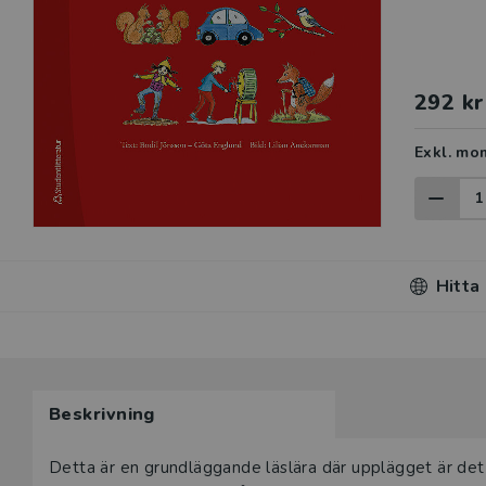
292 kr
Exkl. mo
Hitta
Beskrivning
Beskrivning
Detta är en grundläggande läslära där upplägget är de