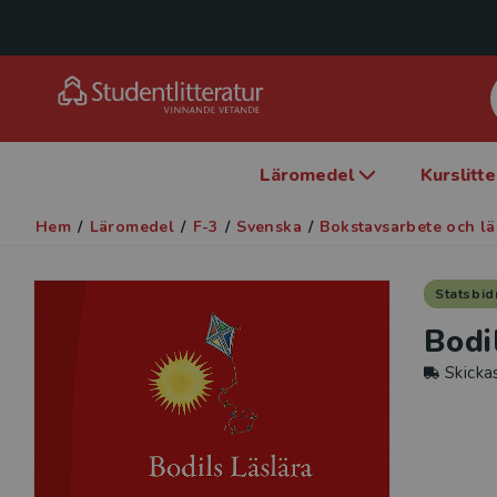
Läromedel
Kurslitt
Hem
/
Läromedel
/
F-3
/
Svenska
/
Bokstavsarbete och lä
Statsbid
Bodi
Skicka