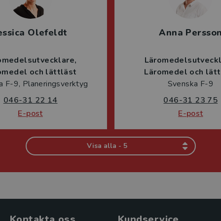
essica Olefeldt
Anna Persso
omedelsutvecklare
Läromedelsutveck
omedel och lättläst
Läromedel och lätt
 F-9, Planeringsverktyg
Svenska F-9
046-31 22 14
046-31 23 75
E-post
E-post
Visa alla - 5
Kontakta oss
Kundservice