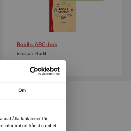
Bodils ABC-bok
Jönsson, Bodil
111 kr
inkl. moms
Exkl. moms: 105 kr
Om
 läromedel
andahålla funktioner för
n information från din enhet