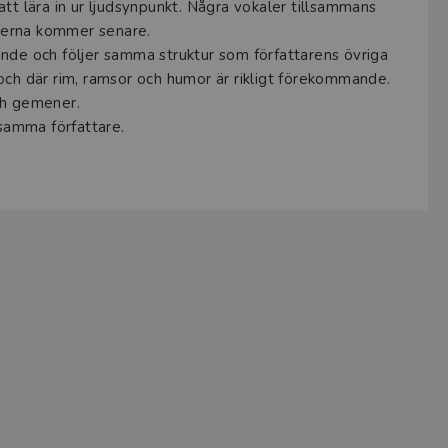
tt lära in ur ljudsynpunkt. Några vokaler tillsammans
verna kommer senare.
nde och följer samma struktur som författarens övriga
och där rim, ramsor och humor är rikligt förekommande.
ch gemener.