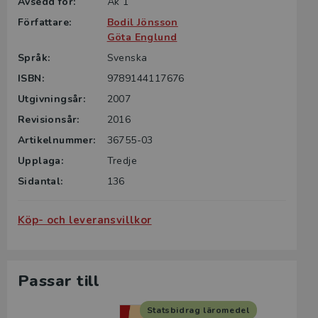
Avsedd för:
Åk 1
Författare:
Bodil Jönsson
Göta Englund
Språk:
Svenska
ISBN:
9789144117676
Utgivningsår:
2007
Revisionsår:
2016
Artikelnummer:
36755-03
Upplaga:
Tredje
Sidantal:
136
Köp- och leveransvillkor
Passar till
Statsbidrag läromedel