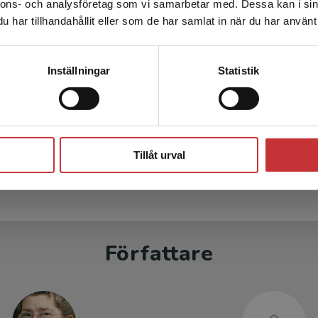
nnons- och analysföretag som vi samarbetar med. Dessa kan i sin
Sverige. För att kunna slutföra ett köp måste
har tillhandahållit eller som de har samlat in när du har använt 
leveransadressen vara i Sverige.
Läs mer
Kontakta kundservice
Inställningar
Statistik
 Första Läsebok
Bodils Andra Läsebo
Bodil
Jönsson, Bodil
Stäng
kl. moms
292 kr
inkl. moms
Tillåt urval
s: 275 kr
Exkl. moms: 275 kr
Författare