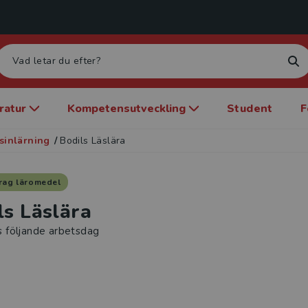
eratur
Kompetensutveckling
Student
F
sinlärning
/
Bodils Läslära
rag läromedel
ls Läslära
s följande arbetsdag