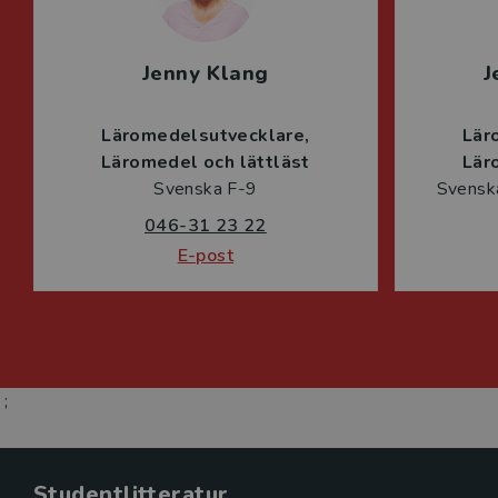
Jenny Klang
J
Läromedelsutvecklare
Lär
Läromedel och lättläst
Lär
Svenska F-9
Svenska
046-31 23 22
E-post
;
Studentlitteratur