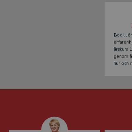
Bodil Jö
erfarenh
årskurs 
genom år
hur och n