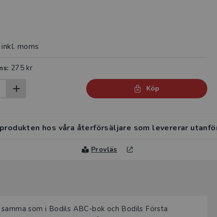
inkl. moms
275 kr
ms:
Köp
 produkten hos våra återförsäljare som levererar utanfö
Provläs
t samma som i Bodils ABC-bok och Bodils Första