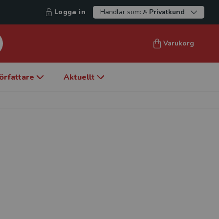
Logga in
Handlar som:
Privatkund
Varukorg
örfattare
Aktuellt