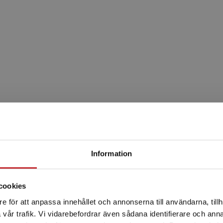
Begränsad fraktregion
Information
Relaterat
cookies
Statsbidrag läromedel
Statsbidrag
e för att anpassa innehållet och annonserna till användarna, tillh
Det verkar som att du besöker studentlitteratur.se via en
vår trafik. Vi vidarebefordrar även sådana identifierare och anna
enhet utanför Sverige. Vi erbjuder inte leveranser utanför