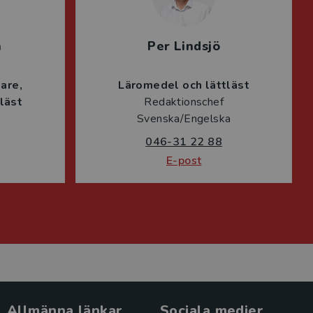
n
Per Lindsjö
lare
Läromedel och lättläst
läst
Redaktionschef
Svenska/Engelska
046-31 22 88
E-post
Allmänna länkar
Sociala medier