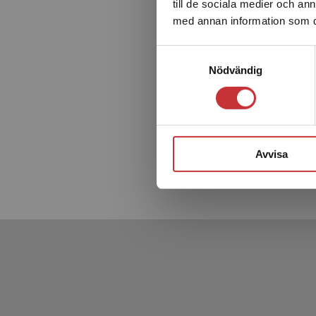
till de sociala medier och a
med annan information som du 
Samtyckesval
Nödvändig
Bodils
Jönsson, 
292 kr
in
Avvisa
Exkl. mom